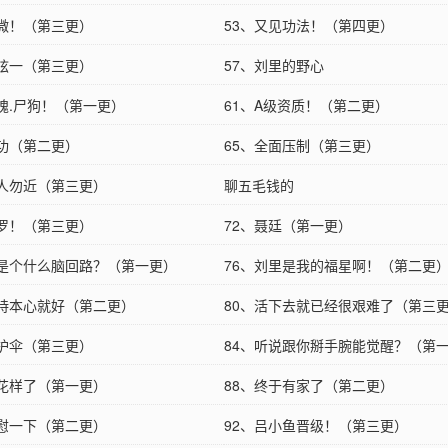
知微！（第三更）
53、又见功法！（第四更）
李弦一（第三更）
57、刘里的野心
七魄.尸狗！（第一更）
61、A级资质！（第二更）
传功（第二更）
65、全面压制（第三更）
生人勿近（第三更）
聊五毛钱的
天罗！（第三更）
72、聂廷（第一更）
这是个什么脑回路？（第一更）
76、刘里是我的福星啊！（第二更
保持本心就好（第二更）
80、活下去就已经很艰难了（第三
保护伞（第三更）
84、听说跟你掰手腕能觉醒？（第
换花样了（第一更）
88、终于有家了（第二更）
安慰一下（第二更）
92、吕小鱼晋级！（第三更）