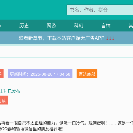
市
历史
网游
科幻
言情
追看新章节，下载本站客户端无广告APP
↓↓↓
子
更新时间：2025-08-20 17:04:58
直达底部
山》已发布
阅读
后再看一眼自己不太正经的能力，倒吸一口冷气。玩狗蛋啊！……这是一
您QQ群和微博微信里的朋友推荐哦！