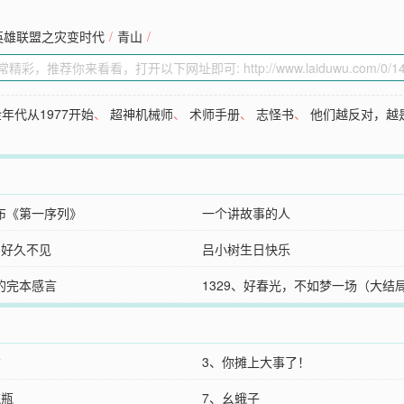
英雄联盟之灾变时代
/
青山
/
年代从1977开始
、
超神机械师
、
术师手册
、
志怪书
、
他们越反对，越
布《第一序列》
一个讲故事的人
、好久不见
吕小树生日快乐
的完本感言
1329、好春光，不如梦一场（大结
货
3、你摊上大事了！
流瓶
7、幺蛾子