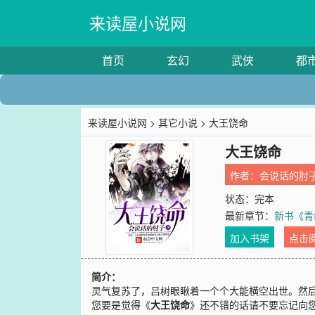
来读屋小说网
首页
玄幻
武侠
都
来读屋小说网
>
其它小说
> 大王饶命
大王饶命
作者：
会说话的肘
状态：完本
最新章节：
新书《青
加入书架
点击
简介：
灵气复苏了，吕树眼瞅着一个个大能横空出世。然
您要是觉得《
大王饶命
》还不错的话请不要忘记向