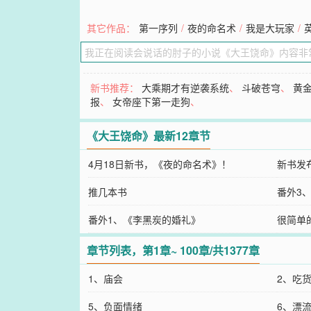
其它作品：
第一序列
/
夜的命名术
/
我是大玩家
/
新书推荐：
大乘期才有逆袭系统
、
斗破苍穹
、
黄金
报
、
女帝座下第一走狗
、
《大王饶命》最新12章节
4月18日新书，《夜的命名术》！
新书发
推几本书
番外3
番外1、《李黑炭的婚礼》
很简单
章节列表，第1章~ 100章/共1377章
1、庙会
2、吃
5、负面情绪
6、漂