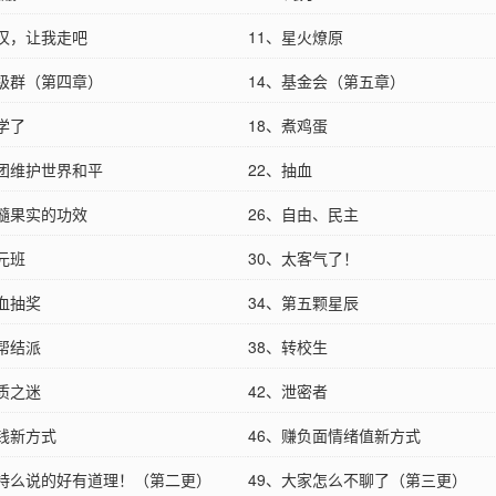
好汉，让我走吧
11、星火燎原
班级群（第四章）
14、基金会（第五章）
学了
18、煮鸡蛋
组团维护世界和平
22、抽血
洗髓果实的功效
26、自由、民主
元班
30、太客气了！
吐血抽奖
34、第五颗星辰
拉帮结派
38、转校生
资质之迷
42、泄密者
赚钱新方式
46、赚负面情绪值新方式
你特么说的好有道理！（第二更）
49、大家怎么不聊了（第三更）