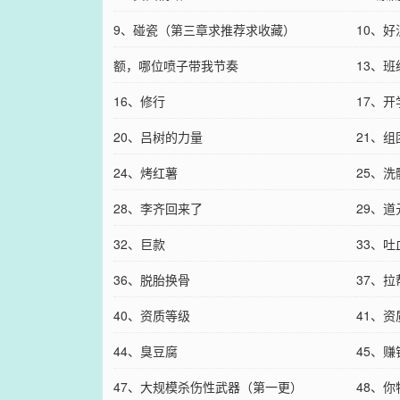
9、碰瓷（第三章求推荐求收藏）
10、
额，哪位喷子带我节奏
13、
16、修行
17、开
20、吕树的力量
21、
24、烤红薯
25、
28、李齐回来了
29、道
32、巨款
33、
36、脱胎换骨
37、
40、资质等级
41、
44、臭豆腐
45、
47、大规模杀伤性武器（第一更）
48、