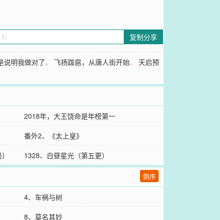
复制分享
是说明我做对了
、
飞扬跋扈，从唐人街开始
、
天启预
2018年，大王饶命是年榜第一
番外2、《太上皇》
局）
1328、白昼星光（第五更）
倒序
4、车祸与树
8、莫名其妙