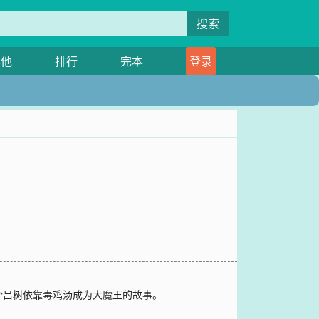
搜索
其他
排行
完本
登录
个吕树依靠毒鸡汤成为大魔王的故事。