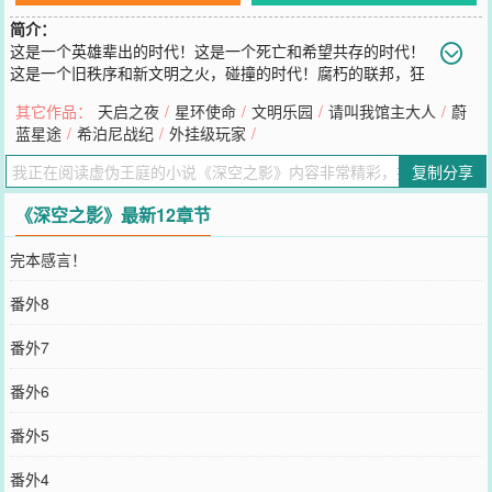
简介：
这是一个英雄辈出的时代！这是一个死亡和希望共存的时代！
这是一个旧秩序和新文明之火，碰撞的时代！腐朽的联邦，狂
热的帝国，执拗的神权，蠢蠢欲动的异族，又会谱写出什么样的宏伟
其它作品：
天启之夜
/
星环使命
/
文明乐园
/
请叫我馆主大人
/
蔚
史诗？
蓝星途
/
希泊尼战纪
/
外挂级玩家
/
您要是觉得《
深空之影
》还不错的话请不要忘记向您QQ群和微博微信
里的朋友推荐哦！
复制分享
《深空之影》最新12章节
完本感言！
番外8
番外7
番外6
番外5
番外4