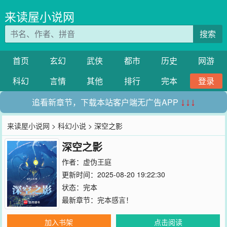
来读屋小说网
搜索
首页
玄幻
武侠
都市
历史
网游
科幻
言情
其他
排行
完本
登录
追看新章节，下载本站客户端无广告APP
↓↓↓
来读屋小说网
>
科幻小说
> 深空之影
深空之影
作者：
虚伪王庭
更新时间：2025-08-20 19:22:30
状态：完本
最新章节：
完本感言！
加入书架
点击阅读