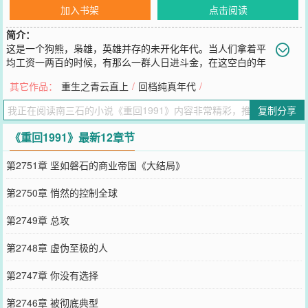
加入书架
点击阅读
简介：
这是一个狗熊，枭雄，英雄并存的未开化年代。当人们拿着平
均工资一两百的时候，有那么一群人日进斗金，在这空白的年
代飞速完成了原始积累。重生回1992年的柴进站在南下的老旧绿皮火
其它作品：
重生之青云直上
/
回档纯真年代
/
车上，望着窗外改革春风绿过的大地，目光尖锐：我要滔天财势！一
段壮丽波涛万丈的商界传奇，自此而生！
复制分享
您要是觉得《
重回1991
》还不错的话请不要忘记向您QQ群和微博微
信里的朋友推荐哦！
《重回1991》最新12章节
第2751章 坚如磐石的商业帝国《大结局》
第2750章 悄然的控制全球
第2749章 总攻
第2748章 虚伪至极的人
第2747章 你没有选择
第2746章 被彻底典型