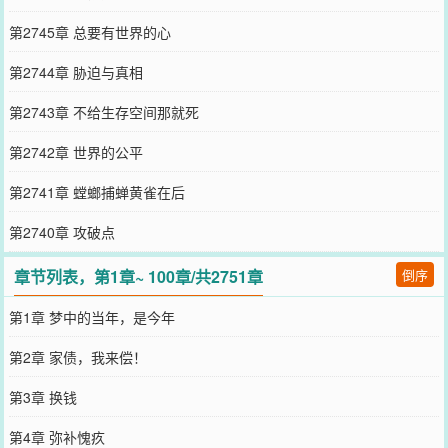
第2745章 总要有世界的心
第2744章 胁迫与真相
第2743章 不给生存空间那就死
第2742章 世界的公平
第2741章 螳螂捕蝉黄雀在后
第2740章 攻破点
章节列表，第1章~ 100章/共2751章
倒序
第1章 梦中的当年，是今年
第2章 家债，我来偿！
第3章 换钱
第4章 弥补愧疚