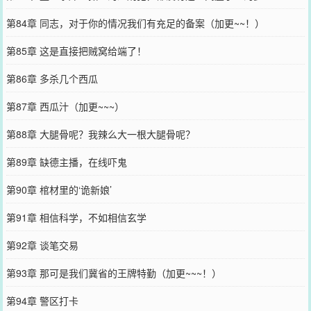
第84章 同志，对于你的情况我们有充足的备案（加更~~！）
第85章 这是直接把贼窝给端了！
第86章 多杀几个西瓜
第87章 西瓜汁（加更~~~）
第88章 大腿骨呢？我辣么大一根大腿骨呢？
第89章 缺德主播，在线吓鬼
第90章 棺材里的‘诡新娘’
第91章 相信科学，不如相信玄学
第92章 谈笔交易
第93章 那可是我们冀省的王牌特勤（加更~~~！）
第94章 警区打卡