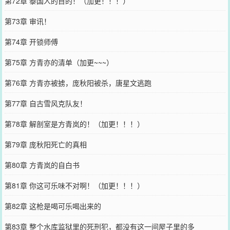
第72章 泰国人的目的！（加更！！！）
第73章 审讯！
第74章 开锁师傅
第75章 方青亦的清单（加更~~~）
第76章 方青亦被掳，庞秋阳被杀，唐星文逃跑
第77章 自古雪风克队友！
第78章 解剖室是方青岚的！（加更！！！）
第79章 庞秋阳死亡的真相
第80章 方青岚的自白书
第81章 你这可乐味不对啊！（加更！！！）
第82章 这枪是喝可乐喝出来的
第83章 整个水库监狱里的死刑犯，都没有这一间屋子里的多