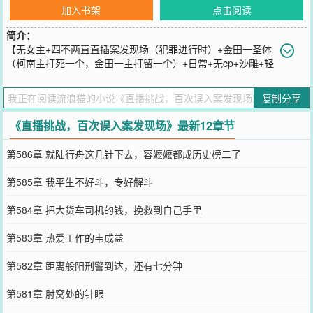
加入书架
点击阅读
简介：
【无女主+四不两直直插案发现场（犯罪进行时）+金田一圣体
（柯南主打死一个，金田一主打留一个）+日常+无cp+沙雕+轻
松】\n健身主播陆行舟，获得直播挑战系统，完成榜一大哥的指定的
挑战任务，可以随机获得金钱、属性、技能等经济奖励。\n本以为会
复制分享
就此发家致富，迎娶白富美，走上人生巅峰的陆行舟很快发现了不对
劲，怎么走到哪里都能遇见凶案！\n徒手攀岩，进悬崖山洞，遇见人
《直播挑战，百次误入案发现场》最新12章节
民碎片。\n洞穴潜水，进入水下溶洞，遇见发现潜藏白粉。\n越野飞
车，翻越丛林，狂命追逐逃犯。\n多年后。\n主持人：站在你面前的
第586章 就陆行舟这几针下去，容嬷嬷都成历史榜二了
是，陆·尾崎八项成功挑战者·终极捞尸人·犯罪克星·行舟。\n陆行舟：
主持人，你过来告诉我，尾崎八项挑战者后面那两项头衔是什么意
第585章 我平生不好斗，专好解斗
思？
您要是觉得《
直播挑战，百次误入案发现场
》还不错的话请不要忘记
第584章 把大货车司机的钱，挽救到自己手里
向您QQ群和微博微信里的朋友推荐哦！
第583章 热爱工作的韦成益
第582章 距离般阳刑警到达，还有七分钟
第581章 肘窝处的针眼