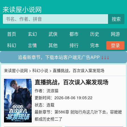
来读屋小说网
搜索
首页
玄幻
武侠
都市
历史
网游
科幻
言情
其他
排行
完本
登录
追看新章节，下载本站客户端无广告APP
↓↓↓
来读屋小说网
>
科幻小说
> 直播挑战，百次误入案发现场
直播挑战，百次误入案发现场
作者：
流浪猫
更新时间：2026-08-06 19:05:22
状态：连载
最新章节：
第586章 就陆行舟这几针下去，容嬷嬷
都成历史榜二了