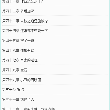
第四十一章 作业怎么少了？
第四十二章 矛盾加深
第四十三章 以彼之道还施彼身
第四十四章 连眼都不带眨一下
第四十五章 摆了一道
第四十六章 情报有误
第四十七章 肖家的过往
第四十八章 宝石
第四十九章 小丑的周晓丽
第五十章 狠招
第五十一章 错怪了人
第五十二章， 张冠李戴，气疯老师