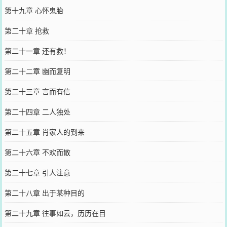
第十九章 心怀鬼胎
第二十章 抢救
第二十一章 还有救！
第二十二章 幽而复明
第二十三章 言而有信
第二十四章 二人独处
第二十五章 肖家人的到来
第二十六章 不欢而散
第二十七章 引人注意
第二十八章 出于某种目的
第二十九章 往事如云，历历在目