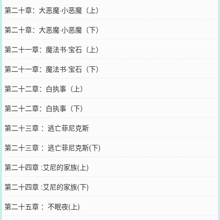
第二十章：大恶魔·小恶魔（上）
第二十章：大恶魔·小恶魔（下）
第二十一章：魔法书·宝石（上）
第二十一章：魔法书·宝石（下）
第二十二章：白执事（上）
第二十二章：白执事（下）
第二十三章 ：逃亡菲尼克斯
第二十三章 ：逃亡菲尼克斯(下)
第二十四章 :艾尼的家族(上)
第二十四章 :艾尼的家族(下)
第二十五章 ：不眠夜(上)