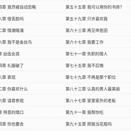
四章 竟然被自动忽略
第五十五章 我可以用你的书房？
八章 很丢脸吗
第五十九章 只许喜欢我
二章 情潮暗涌
第六十三章 再见申思田
六章 我不是金丝鸟
第六十七章 我要工作
章 幼齿女孩
第七十一章 失职的情人
四章 礼服破了
第七十五章 我不后悔
八章 表现
第七十九章 不再是那个职位
二章 你喜欢什么
第八十三章 认真的男人最美丽
六章 请君参观
第八十七章 家里家外的老板
章 特意的借口
第九十一章 我帮你吃
四章 你也要去
第九十五章 把我当花瓶吗