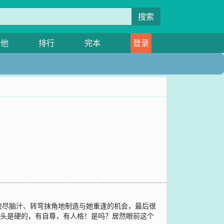
搜索
其他
排行
完本
登录
绞尽脑汁、转弯抹角地制造与她重逢的机会，最后很
骨头是硬的，有自尊，有人格！是吗？居然眼前这个