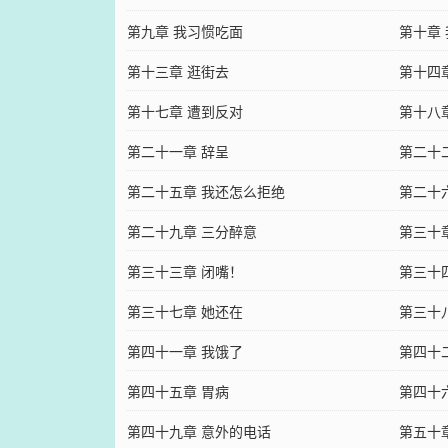
第九章 我习惯吃面
第十章
第十三章 逛街去
第十四
第十七章 遭到反对
第十八
第二十一章 辞呈
第二十
第二十五章 我还怎么拒绝
第二十
第二十九章 三分醉意
第三十
第三十三章 闭嘴！
第三十
第三十七章 她还在
第三十
第四十一章 我饿了
第四十
第四十五章 胃病
第四十
第四十九章 意外的电话
第五十