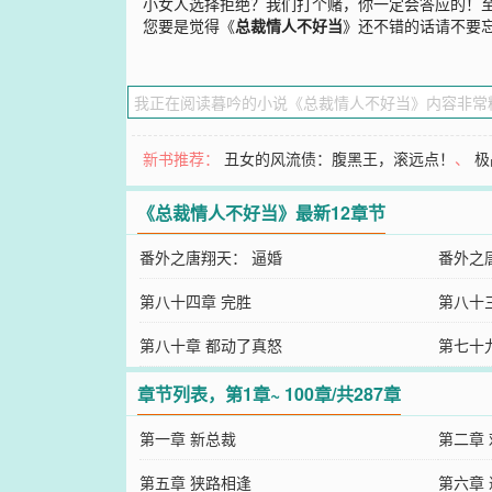
小女人选择拒绝？我们打个赌，你一定会答应的！
您要是觉得《
总裁情人不好当
》还不错的话请不要
新书推荐：
丑女的风流债：腹黑王，滚远点！
、
极
《总裁情人不好当》最新12章节
番外之唐翔天： 逼婚
番外之
第八十四章 完胜
第八十
第八十章 都动了真怒
第七十
章节列表，第1章~ 100章/共287章
第一章 新总裁
第二章
第五章 狭路相逢
第六章