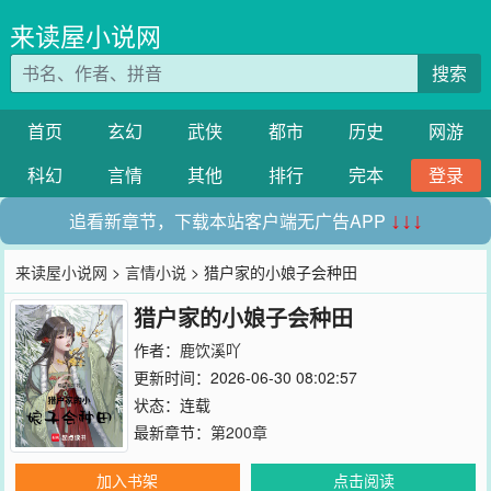
来读屋小说网
搜索
首页
玄幻
武侠
都市
历史
网游
科幻
言情
其他
排行
完本
登录
追看新章节，下载本站客户端无广告APP
↓↓↓
来读屋小说网
>
言情小说
> 猎户家的小娘子会种田
猎户家的小娘子会种田
作者：
鹿饮溪吖
更新时间：2026-06-30 08:02:57
状态：连载
最新章节：
第200章
加入书架
点击阅读