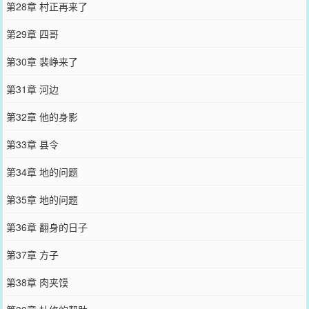
第28章 村正再来了
第29章 四哥
第30章 裴峥来了
第31章 河边
第32章 他的身影
第33章 县令
第34章 地的问题
第35章 地的问题
第36章 翻身的日子
第37章 方子
第38章 肉夹馍