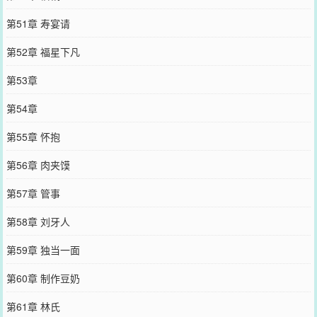
第51章 寿宴请
第52章 福星下凡
第53章
第54章
第55章 怀抱
第56章 肉夹馍
第57章 管事
第58章 刘牙人
第59章 独当一面
第60章 制作豆奶
第61章 林氏