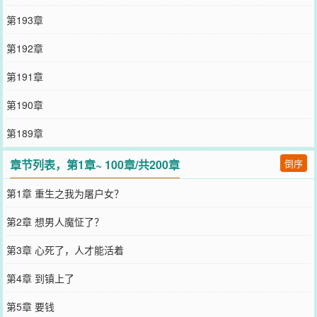
第193章
第192章
第191章
第190章
第189章
章节列表，第1章~ 100章/共200章
倒序
第1章 重生之我为屠户女？
第2章 想男人魔怔了？
第3章 心死了，人才能活着
第4章 到镇上了
第5章 要钱