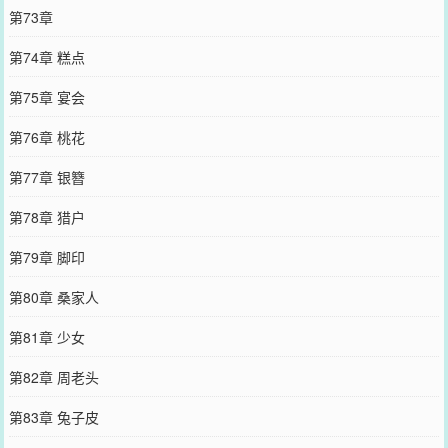
第73章
第74章 糕点
第75章 宴会
第76章 桃花
第77章 银簪
第78章 猎户
第79章 脚印
第80章 桑家人
第81章 少女
第82章 周老头
第83章 兔子皮