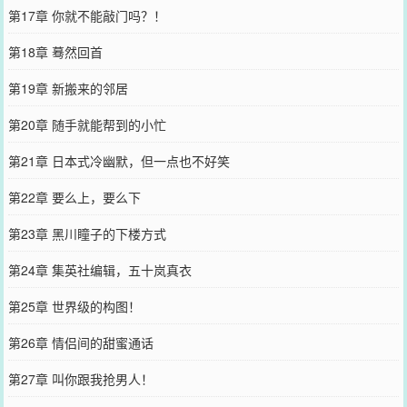
第17章 你就不能敲门吗？！
第18章 蓦然回首
第19章 新搬来的邻居
第20章 随手就能帮到的小忙
第21章 日本式冷幽默，但一点也不好笑
第22章 要么上，要么下
第23章 黑川瞳子的下楼方式
第24章 集英社编辑，五十岚真衣
第25章 世界级的构图！
第26章 情侣间的甜蜜通话
第27章 叫你跟我抢男人！