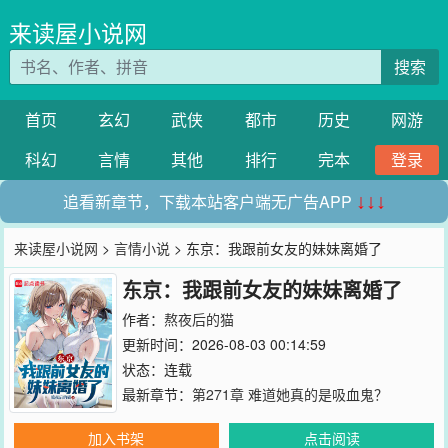
来读屋小说网
搜索
首页
玄幻
武侠
都市
历史
网游
科幻
言情
其他
排行
完本
登录
追看新章节，下载本站客户端无广告APP
↓↓↓
来读屋小说网
>
言情小说
> 东京：我跟前女友的妹妹离婚了
东京：我跟前女友的妹妹离婚了
作者：
熬夜后的猫
更新时间：2026-08-03 00:14:59
状态：连载
最新章节：
第271章 难道她真的是吸血鬼？
加入书架
点击阅读