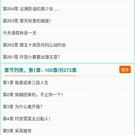
第264章 沾满奶油的美少女......
第263章 摩天轮里的旖旎！
今天请假休息一天
第262章 跟五十岚弥月的心动约会
第261章 玲宫小春要出馊主意？
章节列表，第1章~ 100章/共273章
倒序
第1章 我曾迎来三段人生
第2章 穿越回来的，不止你一个！
第3章 为什么推开我？
第4章 玲宫雪菜太过黏人！
第5章 采耳服务