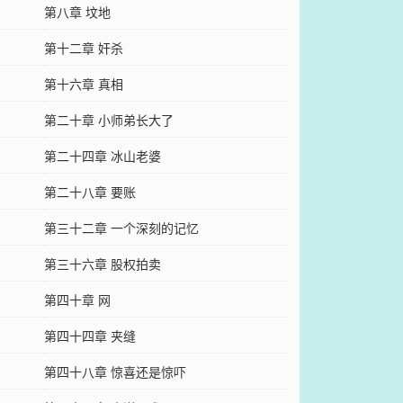
第八章 坟地
第十二章 奸杀
第十六章 真相
第二十章 小师弟长大了
第二十四章 冰山老婆
第二十八章 要账
第三十二章 一个深刻的记忆
第三十六章 股权拍卖
第四十章 网
第四十四章 夹缝
第四十八章 惊喜还是惊吓