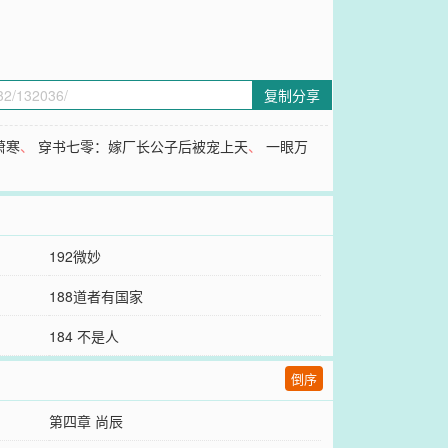
复制分享
萧寒
、
穿书七零：嫁厂长公子后被宠上天
、
一眼万
192微妙
188道者有国家
184 不是人
倒序
第四章 尚辰