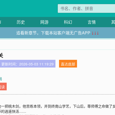
市
历史
网游
科幻
言情
追看新章节，下载本站客户端无广告APP
↓↓↓
关
更新时间：2026-05-03 11:19:29
直达底部
局
阅读
他一把桃木剑，他苦练本领，并到终南山学艺，下山后，尊师傅之命做了
等的逍遥快活……