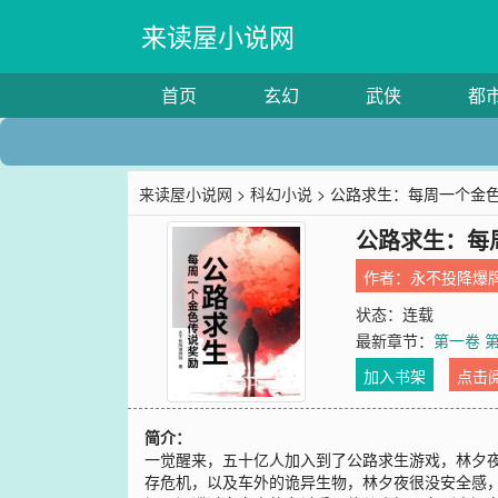
来读屋小说网
首页
玄幻
武侠
都
来读屋小说网
>
科幻小说
> 公路求生：每周一个金
公路求生：每
作者：
永不投降爆
状态：连载
最新章节：
第一卷 
加入书架
点击
简介：
一觉醒来，五十亿人加入到了公路求生游戏，林夕
存危机，以及车外的诡异生物，林夕夜很没安全感