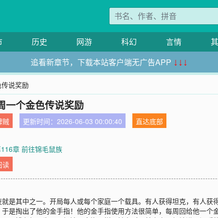
市
历史
网游
科幻
言情
追看新章节，下载本站客户端无广告APP
↓↓↓
色传说奖励
周一个金色传说奖励
牌贼
更新时间：2026-06-03 00:00:40
直达底部
第116章 前往锦毛鼠族
阅读
夜就是其中之一。开局每人或每个家庭一个载具。有人获得坦克，有人获
，于是掏出了他的金手指！他的金手指使用方法很简单，每周回给他一个