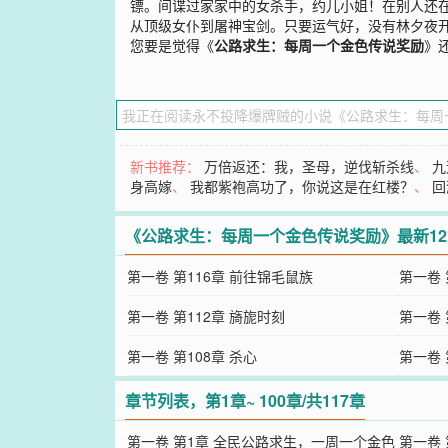
镖。间谍过家家中的女杀手，约儿小姐！在别人还
从顶级女仆到屠神宝剑。只要运气好，没有林夕夜
您要是觉得《
公路求生：每周一个金色传说奖励
》
新书推荐：
万倍返还：我，圣母，逆伐斩杀线
、
九
身高嫁
、
我都紫袍高功了，你说这是在红楼？
、
回
《公路求生：每周一个金色传说奖励》最新1
第一卷 第116章 前往锦毛鼠族
第一卷 
第一卷 第112章 旖旎时刻
第一卷 
第一卷 第108章 杀心
第一卷
章节列表，第1章~ 100章/共117章
第一卷 第1章 全民公路求生，一周一个金色
第一卷