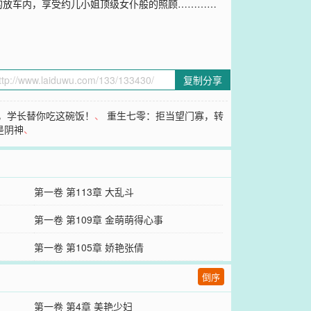
的放车内，享受约儿小姐顶级女仆般的照顾…………
复制分享
，学长替你吃这碗饭！
、
重生七零：拒当望门寡，转
是阴神
、
第一卷 第113章 大乱斗
第一卷 第109章 金萌萌得心事
第一卷 第105章 娇艳张倩
倒序
第一卷 第4章 美艳少妇