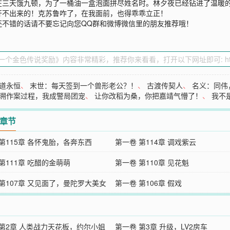
在三天饿九顿，为了一桶油一盒泡面拼尽姓名时。林夕夜已经钻进了温暖
开不出来的！克苏鲁咋了，在我面前，也得乖乖立正！
还不错的话请不要忘记向您QQ群和微博微信里的朋友推荐哦！
道永恒
、
末世：每天签到一个兽形老公？！
、
古渡传契人
、
名义：同伟
溯作案过程，我成警局团宠
、
让你改稻为桑，你把嘉靖气懵了！
、
我不
2章节
第115章 各怀鬼胎，各奔东西
第一卷 第114章 调戏紫云
第111章 吃醋的金萌萌
第一卷 第110章 见花魁
 第107章 又见面了，曼陀罗大美女
第一卷 第106章 假戏
 第2章 人类战力天花板，约尔小姐
第一卷 第3章 升级，LV2房车