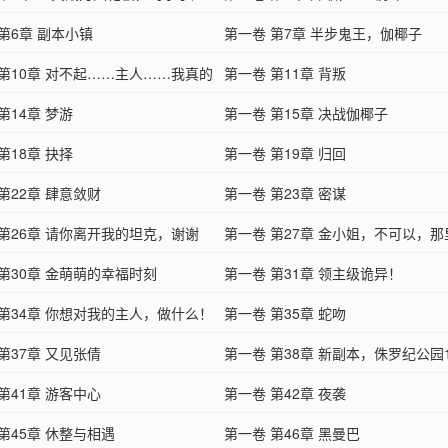
第6章 副本小镇
第一卷 第7章 半步鬼王，伽椰子
 第10章 对不起……主人……我真的
第一卷 第11章 背叛
……
第14章 梦游
第一卷 第15章 决战伽椰子
第18章 抉择
第一卷 第19章 归回
第22章 肆意敛财
第一卷 第23章 密谋
 第26章 请你离开我的坦克，谢谢
第一卷 第27章 金小姐，不可以，那
第30章 金萌萌的幸福时刻
是……
第一卷 第31章 领主级诡异！
 第34章 你想对我的主人，做什么！
第一卷 第35章 蛇吻
第37章 又见张倩
第一卷 第38章 新副本，侏罗纪公园
第41章 游客中心
第一卷 第42章 夜袭
第45章 休整与相遇
第一卷 第46章 黑曼巴