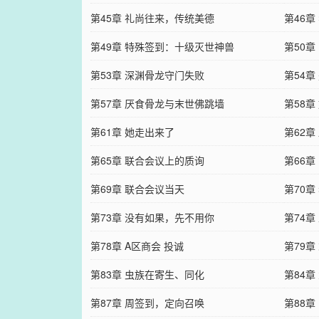
第45章 礼尚往来，传统美德
第46章
第49章 特殊签到：十级灭世神兽
第50章
第53章 深渊骨龙守门失败
第54
第57章 厌食骨龙与末世佛跳墙
第58
第61章 她走出来了
第62章
第65章 联合会议上的质询
第66章
第69章 联合会议当天
第70
第73章 没有如果，先不用你
第74章
第78章 A区商会 投诚
第79章
第83章 虫族在寄生、同化
第84章
第87章 周签到，定向召唤
第88章