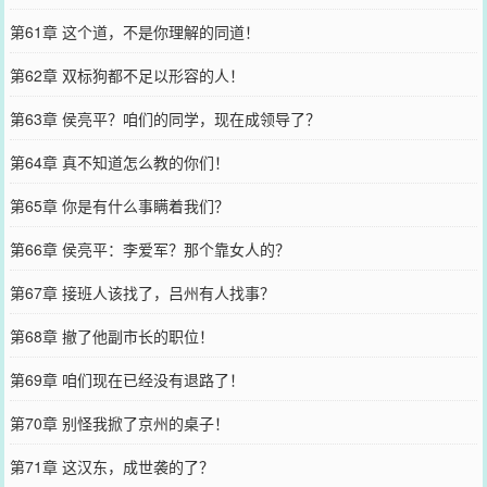
第61章 这个道，不是你理解的同道！
第62章 双标狗都不足以形容的人！
第63章 侯亮平？咱们的同学，现在成领导了？
第64章 真不知道怎么教的你们！
第65章 你是有什么事瞒着我们？
第66章 侯亮平：李爱军？那个靠女人的？
第67章 接班人该找了，吕州有人找事？
第68章 撤了他副市长的职位！
第69章 咱们现在已经没有退路了！
第70章 别怪我掀了京州的桌子！
第71章 这汉东，成世袭的了？