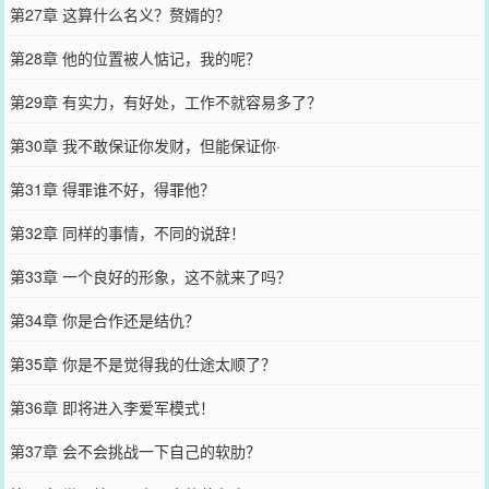
第27章 这算什么名义？赘婿的？
第28章 他的位置被人惦记，我的呢？
第29章 有实力，有好处，工作不就容易多了？
第30章 我不敢保证你发财，但能保证你·
第31章 得罪谁不好，得罪他？
第32章 同样的事情，不同的说辞！
第33章 一个良好的形象，这不就来了吗？
第34章 你是合作还是结仇？
第35章 你是不是觉得我的仕途太顺了？
第36章 即将进入李爱军模式！
第37章 会不会挑战一下自己的软肋？