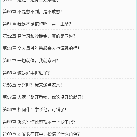
第50章 不是想不到，是不敢想！
第51章 我是不是该称呼一声，王爷？
第52章 易学习和沙瑞金，真的是同道？
第53章 文人风骨？杀起来人也漠视的很！
第54章 一切就位，我就京州？
第55章 这是好事将近了？
第56章 高兴吧？我来泼点凉水！
第57章 人家半路开香槟，你这没开始就开！
第58章 祁同伟：学长他，可惜了！
第59章 怎么？你还想指示一下沙书记？
第60章 刘省长在其中，扮演了什么角色？