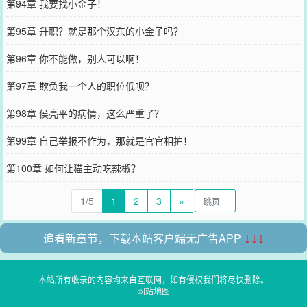
第94章 我要找小金子！
第95章 升职？就是那个汉东的小金子吗？
第96章 你不能做，别人可以啊！
第97章 欺负我一个人的职位低呗？
第98章 侯亮平的病情，这么严重了？
第99章 自己举报不作为，那就是官官相护！
第100章 如何让猫主动吃辣椒？
1/5
1
2
3
»
追看新章节，下载本站客户端无广告APP
↓↓↓
本站所有收录的内容均来自互联网，如有侵权我们将尽快删除。
网站地图