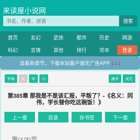
来读屋小说网
搜索
首页
玄幻
武侠
都市
历史
网游
科幻
言情
其他
排行
完本
登录
追看新章节，下载本站客户端无广告APP
↓↓↓
字体
大
中
小
换手
关灯
第385章 那我是不是该汇报，平叛了？-《名义：同
伟，学长替你吃这碗饭！》
上一章
目录
存书签
下一章
第(1/3)页