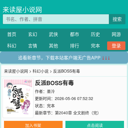
来读屋小说网
搜索
首页
玄幻
武侠
都市
历史
网游
科幻
言情
其他
排行
完本
登录
追看新章节，下载本站客户端无广告APP
↓↓↓
来读屋小说网
>
科幻小说
> 反派BOSS有毒
反派BOSS有毒
作者：
墨泠
更新时间：2026-05-06 07:52:32
状态：完本
最新章节：
第2040章 全文剧终（完）
加入书架
点击阅读