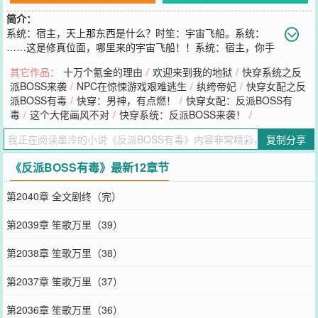
简介：
系统：宿主，天上那东西是什么？时笙：宇宙飞船。系统：
……这是修真位面，哪里来的宇宙飞船！！系统：宿主，你手
上拿的什么？时笙：轩辕剑。系统：这是科技位面，哪里来的上古神
其它作品：
十万个氪金的理由
/
欢迎来到我的地狱
/
快穿系统之反
器！！等等……宿主，你在干什么Σ(°△°|||)︴时笙：拆CPヾ
派BOSS来袭
/
NPC在惊悚游戏艰难逃生
/
纨绔帝妃
/
快穿女配之反
(^▽^*)))#我的宿主叼炸天，徒手拆CP#
派BOSS有毒
/
快穿：男神，有点燃！
/
快穿女配：反派BOSS有
您要是觉得《
反派BOSS有毒
》还不错的话请不要忘记向您QQ群和微
毒
/
这个大佬画风不对
/
快穿系统：反派BOSS来袭！
/
博微信里的朋友推荐哦！
复制分享
《反派BOSS有毒》最新12章节
第2040章 全文剧终（完）
第2039章 笙歌万里（39）
第2038章 笙歌万里（38）
第2037章 笙歌万里（37）
第2036章 笙歌万里（36）