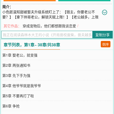
简介：
小色胚温知甜被娶夫升级系统盯上了：【宿主，你要老公不
要？】【拿下帅哥老公，解锁天赋上限！】【老公越多，上限
越高哦～】她眼前一亮，还有这种连吃带拿的好事？当即与系统一拍
其它作品：
穿成宠物后，他们都想跟我谈恋爱
/
即合，撸起袖子穿进新世界干大事。*新世界里，人类分裂成两大阵营
死磕了三千年——驾驭机甲星舰的智械派、融合异族血脉的泛生派。
复制分享
两条修炼路径水火不容。温知甜摸了摸下巴：听起来都不难，就是缺
个入门的“钥匙”。而她的钥匙嘛……当然是帅哥老公啦。她火速展开
章节列表，第1章~ 38章/共38章
倒序
攻略。上午，她调戏冷峻禁欲的工科男神。下午，她被野性兽系帅学
长堵在墙角。晚上还要敲开隔壁宿舍的门，无辜眨眼：“在？看看腹肌
第1章 娶老公，就变强
～”众人以为她纯好色，却没想到，每拿下一个老公，温知甜的精神力
就暴涨一截，天赋技能更是学啥会啥。短短数月，她从默默无闻直接
第2章 两张通知书
封神，跨阵营双修，吊打所有天之骄子。曾经觉得她只会说大话的兽
校男神们纷纷找上门，一个个把她堵在角落，嗓音低哑：“上次不是你
第3章 先下手为强
说要看看腹肌？现在跑什么？”温知甜小脸一红：“别急，一个一个来
～”
第4章 他爷爷就是我爷爷
您要是觉得《
开局兽校废柴，兽夫越多越变强
》还不错的话请不要忘
记向您QQ群和微博微信里的朋友推荐哦！
第5章 不要再打了啦
第6章 争抢