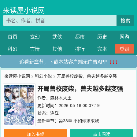
来读屋小说网
搜索
首页
玄幻
武侠
都市
历史
网游
科幻
言情
其他
排行
完本
登录
追看新章节，下载本站客户端无广告APP
↓↓↓
来读屋小说网
>
科幻小说
> 开局兽校废柴，兽夫越多越变强
开局兽校废柴，兽夫越多越变强
作者：
森林木大王
更新时间：2026-05-16 00:07:19
状态：连载
最新章节：
第38章 不如你求求我
加入书架
点击阅读