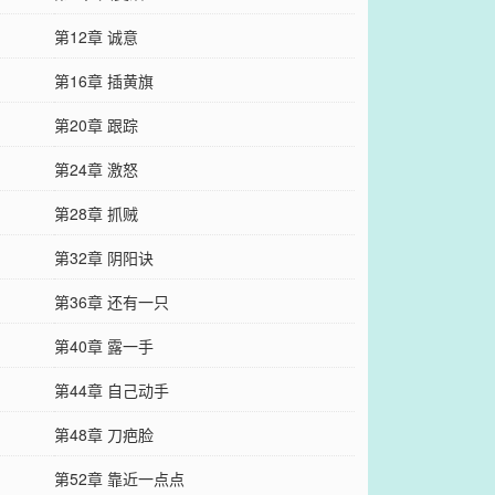
第12章 诚意
第16章 插黄旗
第20章 跟踪
第24章 激怒
第28章 抓贼
第32章 阴阳诀
第36章 还有一只
第40章 露一手
第44章 自己动手
第48章 刀疤脸
第52章 靠近一点点