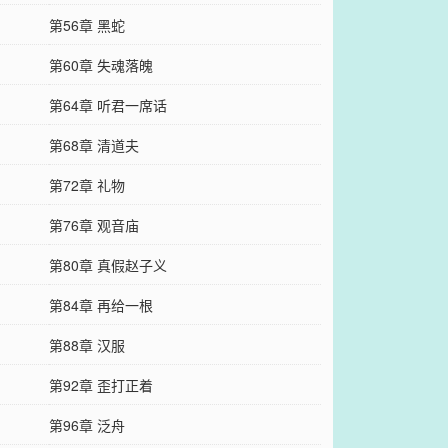
第56章 黑蛇
第60章 失魂落魄
第64章 听君一席话
第68章 清道夫
第72章 礼物
第76章 观音庙
第80章 真假赵子义
第84章 再给一根
第88章 汉服
第92章 歪打正着
第96章 泛舟