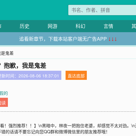
市
历史
网游
科幻
言情
追看新章节，下载本站客户端无广告APP
↓↓↓
我是鬼差
？抱歉，我是鬼差
新时间：2026-08-06 18:37:01
直达底部
 假的
阅读
好看！强烈推荐！！】\n黑暗中，林夜一把抱住老婆，却感觉不太对劲。\
不错的话请不要忘记向您QQ群和微博微信里的朋友推荐哦！