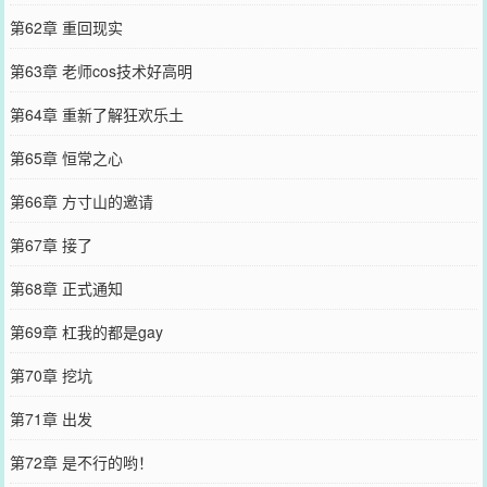
第62章 重回现实
第63章 老师cos技术好高明
第64章 重新了解狂欢乐土
第65章 恒常之心
第66章 方寸山的邀请
第67章 接了
第68章 正式通知
第69章 杠我的都是gay
第70章 挖坑
第71章 出发
第72章 是不行的哟！