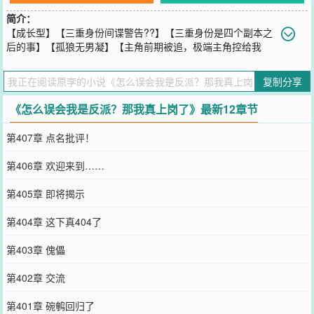
简介：
【成长型】【三重身份间谍警告??】【三重身份是四个副本之
后的事】【孤狼无男凝】【主角前期被追，极端主角控给我
退！】\n——\n【狂欢乐土】降临并以游戏的形式慢慢吞噬现实世
界，而筑延意外觉醒天赋【扮演】，成为了第一批内测玩家。\n本以
复制分享
为自己可以安全发育，没想到过了第一个副本之后，他竟然被人类一
方认为是导致游戏传播的罪魁祸首，人奸反派。\n反派，狗都不……
《怎么误会我是反派？那我真上岗了》最新12章节
当！\n当的就是反派！\n从此，筑延不仅是玩家，还要当乐土的走
狗。\n在行正与行歪之间，他选择了行骗。\n他左手批着反派马甲，
第407章 点名批评！
副本里自导自演，惹得一众玩家咬牙切齿，直呼遇到了可恶的人奸，
乐得游戏给他连连升级；\n右手加入对抗【狂欢乐土】的人外组织
第406章 欢迎来到……
【方寸山】，化身神秘玩家，杀得游戏Boss片甲不留，一众玩家高呼
大佬万岁。\n慢慢地，筑延混成了【方寸山】档案里的S级人类玩家，
第405章 即将揭示
同时也是【狂欢乐土】认证的头号游戏Boss。\n但当终极之战爆发，
两大阵营都对他寄与厚望时——\n玩家们艾特出他的若干马甲：“大佬
第404章 这下真404了
们，这次进攻，就靠你们了。”\n【狂欢乐土】的大Boss搂着他的脖
子：“好兄弟，人是铁饭是钢，你可不能再让我恨铁不成钢啊！”
第403章 傀儡
您要是觉得《
怎么误会我是反派？那我真上岗了
》还不错的话请不要
忘记向您QQ群和微博微信里的朋友推荐哦！
第402章 交流
第401章 碗鹌回归了