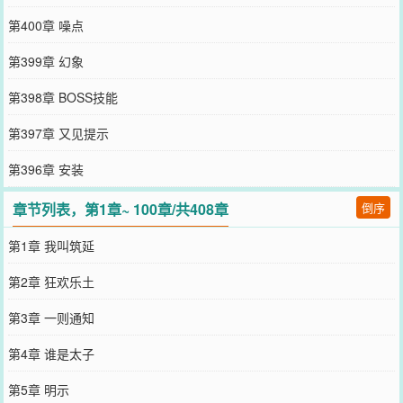
第400章 噪点
第399章 幻象
第398章 BOSS技能
第397章 又见提示
第396章 安装
章节列表，第1章~ 100章/共408章
倒序
第1章 我叫筑延
第2章 狂欢乐土
第3章 一则通知
第4章 谁是太子
第5章 明示