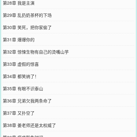
第28章 我是主演
第29章 乱扔奶茶杯的下场
第30章 笑死，把你家偷了
第31章 爆爆你的
第32章 惊悚生物有自己的烫嘴山芋
第33章 虚假的惊喜
第34章 都笑纳了！
第35章 有眼不识泰山
第36章 兄弟欠我两条命了
第37章 又扑空了
第38章 姜老师还是太权威了