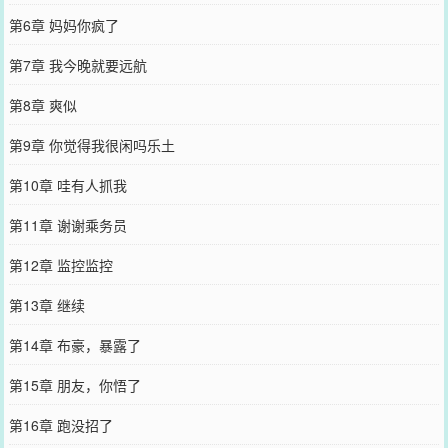
第6章 妈妈你疯了
第7章 我今晚就要远航
第8章 爽似
第9章 你觉得我很闲吗乐土
第10章 哇有人抓我
第11章 谢谢乘务员
第12章 监控监控
第13章 继续
第14章 布豪，暴露了
第15章 朋友，你悟了
第16章 跑没招了