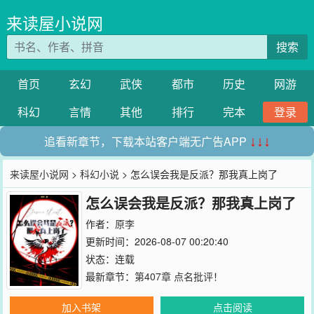
来读屋小说网
搜索
首页
玄幻
武侠
都市
历史
网游
科幻
言情
其他
排行
完本
登录
追看新章节，下载本站客户端无广告APP
↓↓↓
来读屋小说网
>
科幻小说
> 怎么误会我是反派？那我真上岗了
怎么误会我是反派？那我真上岗了
作者：
原李
更新时间：2026-08-07 00:20:40
状态：连载
最新章节：
第407章 点名批评！
加入书架
点击阅读