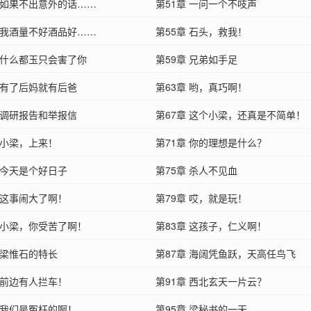
章 如果不出意外的话……
第51章 一问一个不吱声
章 我酒量不好酒品好……
第55章 石头，救我！
章 什么都玉只会害了你
第59章 兄弟如手足
章 有了后妈就有后爸
第63章 哟，真巧啊！
章 调研报告和举报信
第67章 这个小梁，还真是不简单！
 小梁，上来！
第71章 你的理想是什么？
 今天是个好日子
第75章 杀人不见血
 这事闹大了啊！
第79章 哎，就是玩！
章 小梁，你受苦了啊！
第83章 这孩子，仁义啊！
 梁惟石的特长
第87章 海阔凭鱼跃，天高任鸟飞
 前边有人拦车！
第91章 西北玄天一片云？
章 我们是冤枉的啊！
第95章 梁秘书的一天