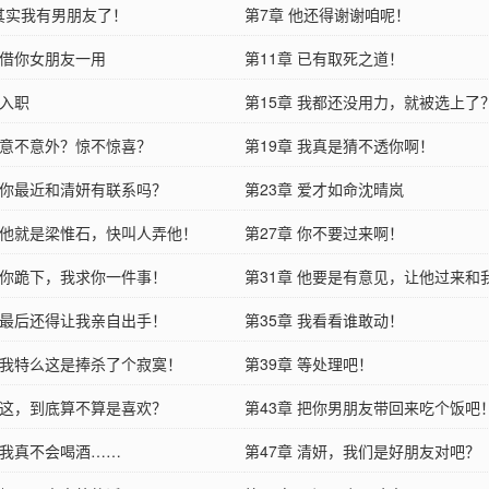
 其实我有男朋友了！
第7章 他还得谢谢咱呢！
 借你女朋友一用
第11章 已有取死之道！
 入职
第15章 我都还没用力，就被选上了
章 意不意外？惊不惊喜？
第19章 我真是猜不透你啊！
章 你最近和清妍有联系吗？
第23章 爱才如命沈晴岚
章 他就是梁惟石，快叫人弄他！
第27章 你不要过来啊！
章 你跪下，我求你一件事！
第31章 他要是有意见，让他过来和
章 最后还得让我亲自出手！
第35章 我看看谁敢动！
章 我特么这是捧杀了个寂寞！
第39章 等处理吧！
章 这，到底算不算是喜欢？
第43章 把你男朋友带回来吃个饭吧
章 我真不会喝酒……
第47章 清妍，我们是好朋友对吧？