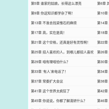
第5章 谁家的姑娘，长得这么漂亮
第6章
第9章 你这知识都学杂了啊！
第10章
第13章 不准去找梁惟石的麻烦
第14章
第17章 高，实在是高！
第18
第21章 这个空格，还真是好有灵性啊！
第22
第25章 招人喜欢的人，到哪儿都招人喜欢
第26
第29章 咱有理咱怕什么？
第30
第33章 ‘有人’来电话了！
第34
第37章 常委扩大会议
第38
第41章 这个世界太疯狂了
第42
第45章 你说说，你都了解清妍什么？
第46