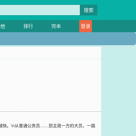
搜索
其他
排行
完本
登录
越快。\n从普通公务员……到主政一方的大员，一路