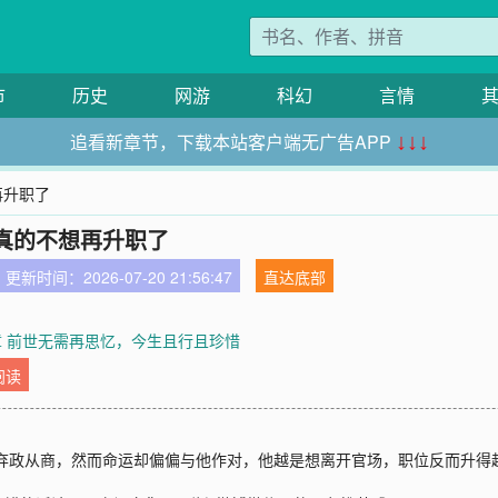
市
历史
网游
科幻
言情
追看新章节，下载本站客户端无广告APP
↓↓↓
再升职了
真的不想再升职了
更新时间：2026-07-20 21:56:47
直达底部
5章 前世无需再思忆，今生且行且珍惜
阅读
要弃政从商，然而命运却偏偏与他作对，他越是想离开官场，职位反而升得