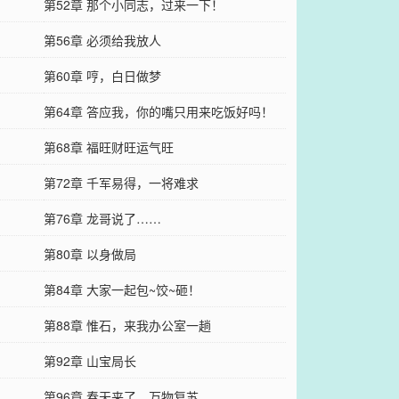
第52章 那个小同志，过来一下！
第56章 必须给我放人
第60章 哼，白日做梦
第64章 答应我，你的嘴只用来吃饭好吗！
第68章 福旺财旺运气旺
第72章 千军易得，一将难求
第76章 龙哥说了……
第80章 以身做局
第84章 大家一起包~饺~砸！
第88章 惟石，来我办公室一趟
第92章 山宝局长
第96章 春天来了，万物复苏……