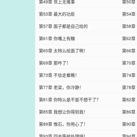
第49章 世上无难事
第50
第53章 最大的功臣
第54
第57章 面子都是自己给的
第58
第61章 你嘴上有糖
第62
第65章 太特么给面了啊！
第66
第69章 那咋了！
第70章
第73章 不信走着瞧！
第74章
第77章 老梁，你冷静！
第78章
第81章 你特么是不是不想干了？
第82
第85章 我想让你得到我！
第86章
第89章 惟石，你用心了！
第90章
第93章 回去等候处理吧！
第94