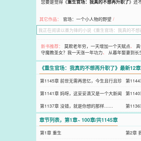
您要是觉得《
重生官场：我真的不想再升职了
》还
其它作品：
官场：一个小人物的野望
/
新书推荐：
莫欺老年穷，一天增加一个天赋点
、
真
守魔教圣女？我一天涨一年功力
、
从暮年娶妻到长
《重生官场：我真的不想再升职了》最新12
第1145章 前世无需再思忆，今生且行且珍
第114
惜
第1141章 妈呀，这妥妥滴又是一个大新闻
第11
啊！
第1137章 没错，就是你想的那样……
打电话
第113
章节列表，第1章~ 100章/共1145章
第1章 重生
第2章