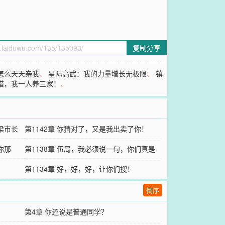
复制分享
怎么天天亲我
、
星际高武：我的力量增长无极限
、
镇
打猎，我一人养三家！
、
梁市长
第1142章 你猜对了，又是我出卖了你！
你那
第1138章 伍局，我必须说一句，你们真是
太牛了！
第1134章 好，好，好，让你们搜！
倒序
第4章 你还说是普通同学？