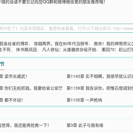
不错的话请不要忘记向您QQ群和微博微信里的朋友推荐哦！
假金丝雀的博弈
、
穿越两界，我在80年代当倒爷
、
救命！我的神煞师父
生不死
、
休书换凤冠
、
凡人修仙：从废器房杂役开始
、
重回70：赶山
章节
4章 梁市长威武！
第1143章 实不相瞒，我很早就认识
40章 你们无权抓我。我要给省公安厅
了！
第1139章 我告诉你，把惟石借调到
……
6章 都不许动！
里，算你捡了大便宜！
第1135章 一声枪响
 我觉得，我还能再抢救一下！
第3章 此子与我有缘