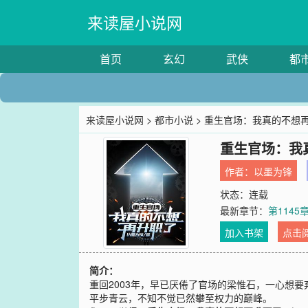
来读屋小说网
首页
玄幻
武侠
都
来读屋小说网
>
都市小说
> 重生官场：我真的不想
重生官场：我
作者：
以墨为锋
状态：连载
最新章节：
第114
加入书架
点击
简介：
重回2003年，早已厌倦了官场的梁惟石，一心想
平步青云，不知不觉已然攀至权力的巅峰。