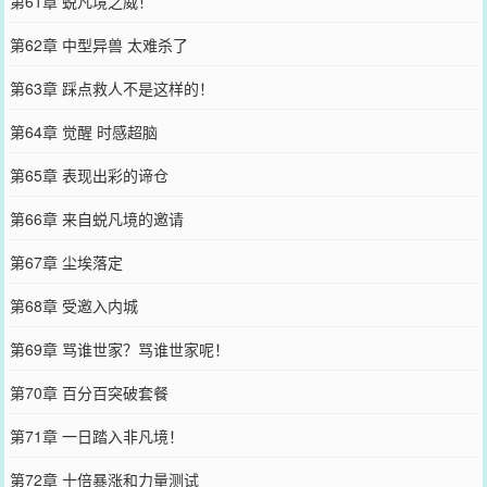
第61章 蜕凡境之威！
第62章 中型异兽 太难杀了
第63章 踩点救人不是这样的！
第64章 觉醒 时感超脑
第65章 表现出彩的谛仓
第66章 来自蜕凡境的邀请
第67章 尘埃落定
第68章 受邀入内城
第69章 骂谁世家？骂谁世家呢！
第70章 百分百突破套餐
第71章 一日踏入非凡境！
第72章 十倍暴涨和力量测试