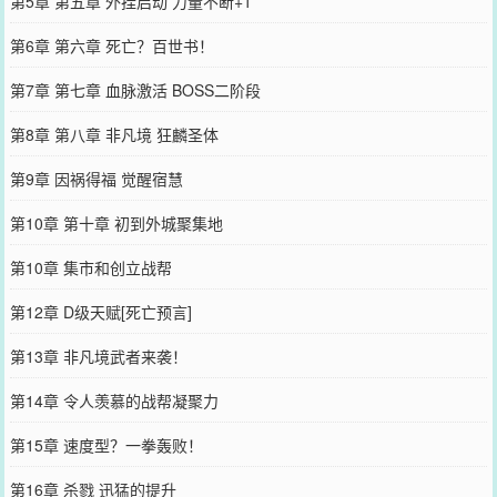
第5章 第五章 外挂启动 力量不断+1
第6章 第六章 死亡？百世书！
第7章 第七章 血脉激活 BOSS二阶段
第8章 第八章 非凡境 狂麟圣体
第9章 因祸得福 觉醒宿慧
第10章 第十章 初到外城聚集地
第10章 集市和创立战帮
第12章 D级天赋[死亡预言]
第13章 非凡境武者来袭！
第14章 令人羡慕的战帮凝聚力
第15章 速度型？一拳轰败！
第16章 杀戮 迅猛的提升