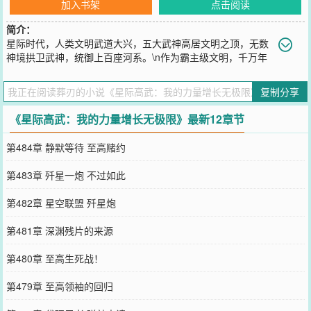
加入书架
点击阅读
简介：
星际时代，人类文明武道大兴，五大武神高居文明之顶，无数
神境拱卫武神，统御上百座河系。\n作为霸主级文明，千万年
来整个种族内人才辈出，全民习武的大环境下，武道天才更是多如天
上繁星\n人族之外，宇宙灾祸的威胁近在咫尺，无数星际文明更是虎
复制分享
视眈眈，多方的战争更是持续了百万年、千万年之久......\n作为穿越者
的谛仓，只是武道人族内芸芸众生的一员，咋一看没有任何特殊之
《星际高武：我的力量增长无极限》最新12章节
处。\n当然，作为主角，他有挂。\n【杀死一名知性生命，力量
+1】\n简单粗暴，通俗易懂。\n力量再次增强，谛仓看着这仿佛没有
第484章 静默等待 至高赌约
上限的金手指，嘴角含笑：“开了，就是爽。”\n————————\n毕
业之后，自称废物的谛仓，和全班同学一起被流放到了外城......法外
第483章 歼星一炮 不过如此
之地。\n他本打算依靠外挂，闯出一片天，作为自己未来登顶武神的
第一步。\n却发现自己的同学貌似一个个都开了——\n同学A：唯心武
第482章 星空联盟 歼星炮
道，资质逆天\n同学B：百世书，越死越强\n同学C：修士转世，底蕴
雄厚\n同学D：奇观系统，酷爱招募下属，大兴土木\n同学E：修炼一
第481章 深渊残片的来源
天，顶别人修炼一年\n同学F：深蓝加点，我的实力全靠自己的努力！
\n同学......\n看着这群没关的孽畜，谛仓释怀地笑了：\n“谁他妈才是主
第480章 至高生死战！
角啊？”
您要是觉得《
星际高武：我的力量增长无极限
》还不错的话请不要忘
第479章 至高领袖的回归
记向您QQ群和微博微信里的朋友推荐哦！