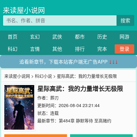
来读屋小说网
搜索
首页
玄幻
武侠
都市
历史
网游
科幻
言情
其他
排行
完本
登录
追看新章节，下载本站客户端无广告APP
↓↓↓
来读屋小说网
>
科幻小说
> 星际高武：我的力量增长无极限
星际高武：我的力量增长无极限
作者：
葬刃
更新时间：2026-08-04 23:21:44
状态：连载
最新章节：
第484章 静默等待 至高赌约