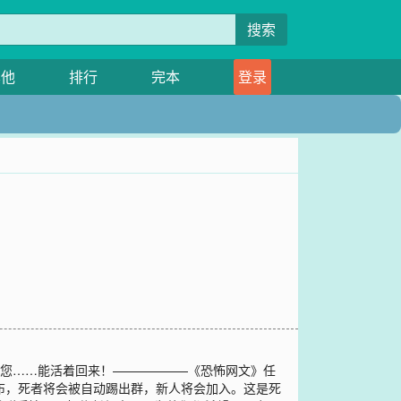
搜索
其他
排行
完本
登录
…您……能活着回来！——————《恐怖网文》任
公布，死者将会被自动踢出群，新人将会加入。这是死