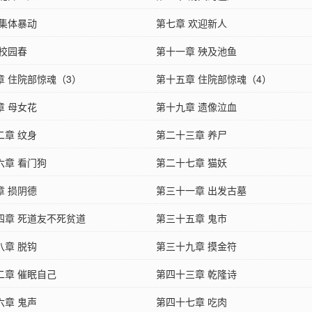
 集体暴动
第七章 欢迎新人
 校园春
第十一章 殃及池鱼
章 住院部惊魂（3）
第十五章 住院部惊魂（4）
章 母女花
第十九章 遗像泣血
二章 纹身
第二十三章 养尸
六章 看门狗
第二十七章 猫妖
章 损阴德
第三十一章 出发古墓
四章 死道友不死贫道
第三十五章 鬼市
八章 脱钩
第三十九章 摸金符
二章 催眠自己
第四十三章 乾隆诗
六章 鬼声
第四十七章 吃肉