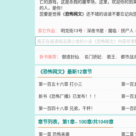
亡的游戏，这是杀戮的屠宰场，这里，欢迎你的到
的人，是你！
您要是觉得《
恐怖网文
》还不错的话请不要忘记向
其它作品：
明克街13号
/
深夜书屋
/
魔临
/
捞尸人
新书推荐：
御道封仙
、
名门骄妃
、
歌王
、
都市战
《恐怖网文》最新12章节
第一百五十六章 打小三
第一百
新书《恐怖广播》已发布！！！
第一百
第一百四十八章 兄弟，干杯！
第一百
章节列表，第1章~ 100章/共1049章
第一章 恐怖来袭
第二章