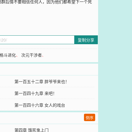
进群后情不要相信任何人，因为他们都希望下一个死
复制分享
格斗进化
、
次元干涉者
、
第一百五十二章 胖爷爷来也！
第一百四十九章 来吧！
第一百四十六章 女人的戏台
倒序
第四章 饿死鬼上门