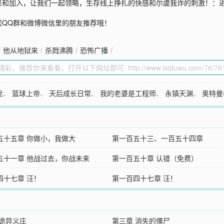
来和加入，让我们一起领略，生存线上挣扎的快感和尔虞我诈的刺激！：
您QQ群和微博微信里的朋友推荐哦！
/
他从地狱来
/
杀戮沸腾
/
恐怖广播
/
龙
、
篮球上帝
、
天后成长日常
、
我的老婆是工程师
、
永镇天渊
、
奥特曼
五十五章 你做小，我做大
第一百五十三、一百五十四章
五十一章 他战过去，你战未来
第一百五十章 认错（免费）
四十七章 汪！
第一百四十七章 汪！
 诡异义庄
第三章 消失的僵尸