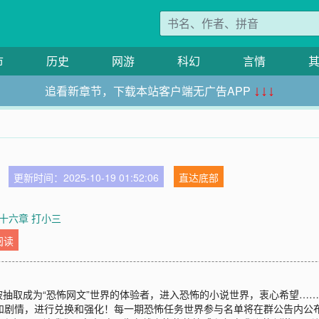
市
历史
网游
科幻
言情
追看新章节，下载本站客户端无广告APP
↓↓↓
更新时间：2025-10-19 01:52:06
直达底部
十六章 打小三
阅读
抽取成为“恐怖网文”世界的体验者，进入恐怖的小说世界，衷心希望…
询点券和剧情，进行兑换和强化！每一期恐怖任务世界参与名单将在群公告内