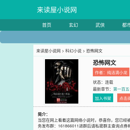
来读屋小说网
首页
玄幻
武侠
都
来读屋小说网
>
科幻小说
> 恐怖网文
恐怖网文
作者：
纯洁滴小龙
状态：连载
最新章节：
第一百五
加入书架
点击
简介：
当您在网上看着这篇网络小说时，恭喜你，您已经被
务发布群：161866011进群后请私密群主查