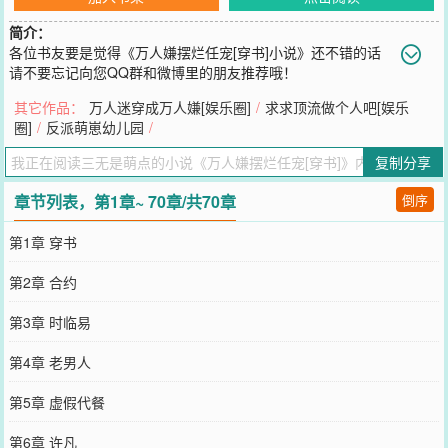
简介：
各位书友要是觉得《万人嫌摆烂任宠[穿书]小说》还不错的话
请不要忘记向您QQ群和微博里的朋友推荐哦！
您要是觉得《
万人嫌摆烂任宠[穿书]
》还不错的话请不要忘记向您QQ
其它作品：
万人迷穿成万人嫌[娱乐圈]
/
求求顶流做个人吧[娱乐
群和微博微信里的朋友推荐哦！
圈]
/
反派萌崽幼儿园
/
复制分享
章节列表，第1章~ 70章/共70章
倒序
第1章 穿书
第2章 合约
第3章 时临易
第4章 老男人
第5章 虚假代餐
第6章 许凡