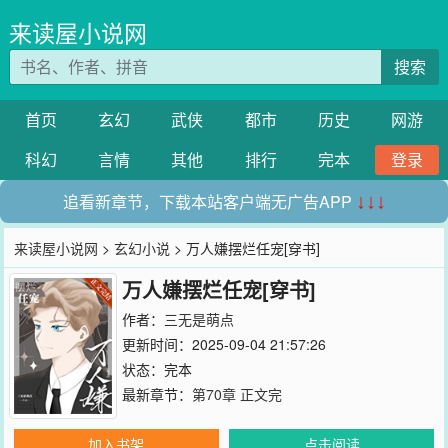
来读屋小说网
搜索
首页
玄幻
武侠
都市
历史
网游
科幻
言情
其他
排行
完本
登录
追看新章节，下载本站客户端无广告APP
↓↓↓
来读屋小说网
>
玄幻小说
> 万人嫌摆烂任宠[穿书]
万人嫌摆烂任宠[穿书]
作者：
三无是萌点
更新时间：2025-09-04 21:57:26
状态：完本
最新章节：
第70章 正文完
加入书架
点击阅读