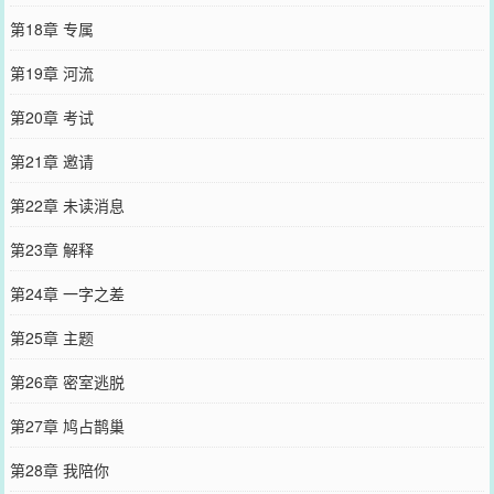
第18章 专属
第19章 河流
第20章 考试
第21章 邀请
第22章 未读消息
第23章 解释
第24章 一字之差
第25章 主题
第26章 密室逃脱
第27章 鸠占鹊巢
第28章 我陪你