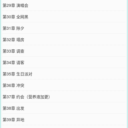
第29章 演唱会
第30章 全网黑
第31章 除夕
第32章 塌房
第33章 调查
第34章 请客
第35章 生日派对
第36章 冲突
第37章 约会（营养液加更）
第38章 出发
第39章 异地