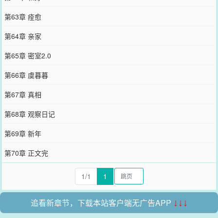
第63章 痊愈
第64章 亲家
第65章 密室2.0
第66章 虞暮暮
第67章 真相
第68章 观察日记
第69章 新年
第70章 正文完
1/1
1
追看新章节，下载本站客户端无广告APP
↓↓↓