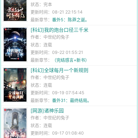
状态：完本
更新时间：08-21 22:15:14
最新章节：
番外5：陈莽之诞。
[科幻]我的炮台口径三千米
作者：
中世纪的兔子
状态：连载
更新时间：09-22 01:55:21
最新章节：
（完结感言+新书）
[科幻]全球每月一个新规则
作者：
中世纪的兔子
状态：连载
更新时间：09-19 07:54:45
最新章节：
番外31：最终结局。
[网游]诸神乐园
作者：
中世纪的兔子
状态：连载
更新时间：09-17 01:08:40