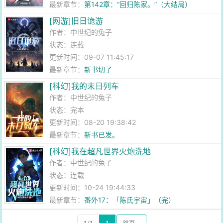
最新章节：
第142章：“回归陈家。”（大结局）
[网游]旧日诡游
作者：
中世纪的兔子
状态：连载
更新时间：09-07 11:45:17
最新章节：
新书切了
[科幻]我的末日列车
作者：
中世纪的兔子
状态：完本
更新时间：08-20 19:38:42
最新章节：
新书已发。
[科幻]我在超凡世界火炮洗地
作者：
中世纪的兔子
状态：连载
更新时间：10-24 19:44:33
最新章节：
番外17：「陈氏宇宙」（完）