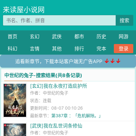
来读屋小说网
搜索
首页
玄幻
武侠
都市
历史
网游
科幻
言情
其他
排行
完本
登录
↓↓↓
追看新章节，下载本站客户端无广告APP
中世纪的兔子-搜索结果(共8条记录)
[玄幻]我在永夜打造庇护所
作者：
中世纪的兔子
状态：连载
更新时间：08-07 00:10:26
最新章节：
第387章 ：「危机解除。」
[武侠]我在乱世词条修仙
作者：
中世纪的兔子