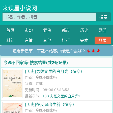
来读屋小说网
搜索
首页
玄幻
武侠
都市
历史
网游
科幻
言情
其他
排行
完本
登录
↓↓↓
追看新章节，下载本站客户端无广告APP
今晚不回家吗-搜索结果(共2条记录)
[历史]男频文里的白月光（快穿）
作者：
今晚不回家吗
状态：连载
更新时间：08-06 05:13:53
最新章节：
133 志怪文里的白月光1
[历史]在反派出生前（快穿）
作者：
今晚不回家吗