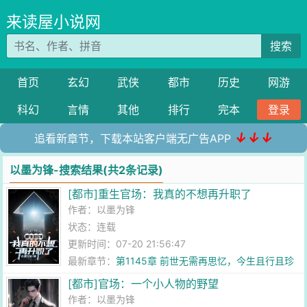
来读屋小说网
搜索
首页
玄幻
武侠
都市
历史
网游
科幻
言情
其他
排行
完本
登录
↓↓↓
追看新章节，下载本站客户端无广告APP
以墨为锋-搜索结果(共2条记录)
[都市]重生官场：我真的不想再升职了
作者：
以墨为锋
状态：连载
更新时间：07-20 21:56:47
最新章节：
第1145章 前世无需再思忆，今生且行且珍
惜
[都市]官场：一个小人物的野望
作者：
以墨为锋