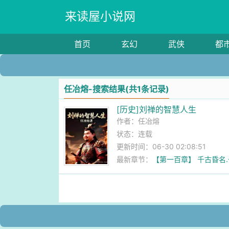
来读屋小说网
首页
玄幻
武侠
都
任冶熔-搜索结果(共1条记录)
[历史]刘禅的智慧人生
作者：
任冶熔
状态：连载
更新时间：06-30 02:08:51
最新章节：
【第一百章】 千古昏名