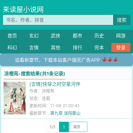
来读屋小说网
搜索
首页
玄幻
武侠
都市
历史
网游
科幻
言情
其他
排行
完本
登录
↓↓↓
追看新章节，下载本站客户端无广告APP
凉橙苑-搜索结果(共1条记录)
[言情]快穿之时空星河伴
作者：
凉橙苑
状态：连载
更新时间：11-06 21:00:41
最新章节：
第九章 误闯雾山
1/1
1