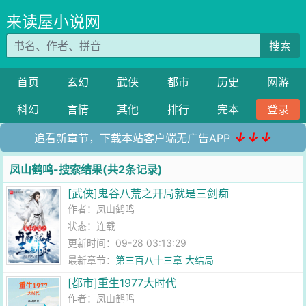
来读屋小说网
搜索
首页
玄幻
武侠
都市
历史
网游
科幻
言情
其他
排行
完本
登录
↓↓↓
追看新章节，下载本站客户端无广告APP
凤山鹤鸣-搜索结果(共2条记录)
[武侠]鬼谷八荒之开局就是三剑痴
作者：
凤山鹤鸣
状态：连载
更新时间：09-28 03:13:29
最新章节：
第三百八十三章 大结局
[都市]重生1977大时代
作者：
凤山鹤鸣