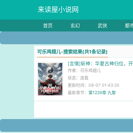
来读屋小说网
首页
玄幻
武侠
都
可乐鸡翅儿-搜索结果(共1条记录)
[言情]斩神：华夏古神归位，
作者：
可乐鸡翅儿
状态：连载
更新时间：08-07 01:43:20
最新章节：
第1229章 九黎