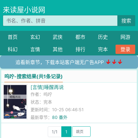
来读屋小说网
搜索
首页
玄幻
武侠
都市
历史
网游
科幻
言情
其他
排行
完本
登录
↓↓↓
追看新章节，下载本站客户端无广告APP
呜咛-搜索结果(共1条记录)
[言情]睡醒再说
作者：
呜咛
状态：完本
更新时间：10-25 06:46:51
最新章节：
80 番外
1/1
1