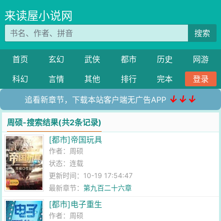
来读屋小说网
搜索
首页
玄幻
武侠
都市
历史
网游
科幻
言情
其他
排行
完本
登录
↓↓↓
追看新章节，下载本站客户端无广告APP
周硕-搜索结果(共2条记录)
[都市]帝国玩具
作者：
周硕
状态：连载
更新时间：10-19 17:54:47
最新章节：
第九百二十六章
[都市]电子重生
作者：
周硕