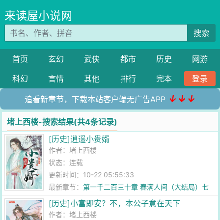
来读屋小说网
搜索
首页
玄幻
武侠
都市
历史
网游
科幻
言情
其他
排行
完本
登录
↓↓↓
追看新章节，下载本站客户端无广告APP
堵上西楼-搜索结果(共4条记录)
[历史]逍遥小贵婿
作者：
堵上西楼
状态：连载
更新时间：10-22 05:55:33
最新章节：
第一千二百三十章 春满人间（大结局）七
[历史]小富即安？不，本公子意在天下
作者：
堵上西楼