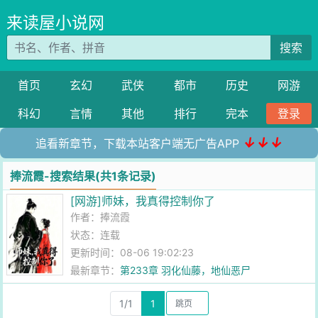
来读屋小说网
搜索
首页
玄幻
武侠
都市
历史
网游
科幻
言情
其他
排行
完本
登录
↓↓↓
追看新章节，下载本站客户端无广告APP
捧流霞-搜索结果(共1条记录)
[网游]师妹，我真得控制你了
作者：
捧流霞
状态：连载
更新时间：08-06 19:02:23
最新章节：
第233章 羽化仙藤，地仙恶尸
1/1
1