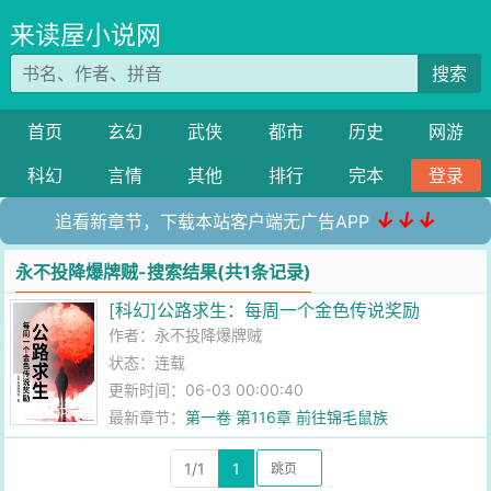
来读屋小说网
搜索
首页
玄幻
武侠
都市
历史
网游
科幻
言情
其他
排行
完本
登录
↓↓↓
追看新章节，下载本站客户端无广告APP
永不投降爆牌贼-搜索结果(共1条记录)
[科幻]公路求生：每周一个金色传说奖励
作者：
永不投降爆牌贼
状态：连载
更新时间：06-03 00:00:40
最新章节：
第一卷 第116章 前往锦毛鼠族
1/1
1