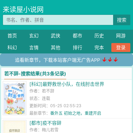
来读屋小说网
搜索
首页
玄幻
武侠
都市
历史
网游
科幻
言情
其他
排行
完本
登录
↓↓↓
追看新章节，下载本站客户端无广告APP
若不辞-搜索结果(共3条记录)
[科幻]最野救世小队，在线肘击世界
作者：
若不辞
状态：连载
更新时间：05-25 02:55:23
最新章节：
番外五 初始之地，重建开启
[都市]疫不容辞
作者：
梅儿若雪