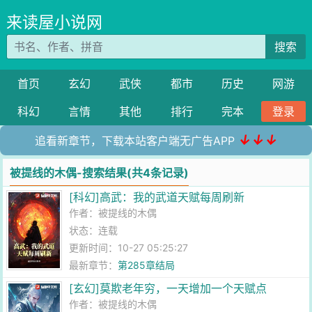
来读屋小说网
搜索
首页
玄幻
武侠
都市
历史
网游
科幻
言情
其他
排行
完本
登录
↓↓↓
追看新章节，下载本站客户端无广告APP
被提线的木偶-搜索结果(共4条记录)
[科幻]高武：我的武道天赋每周刷新
作者：
被提线的木偶
状态：连载
更新时间：10-27 05:25:27
最新章节：
第285章结局
[玄幻]莫欺老年穷，一天增加一个天赋点
作者：
被提线的木偶