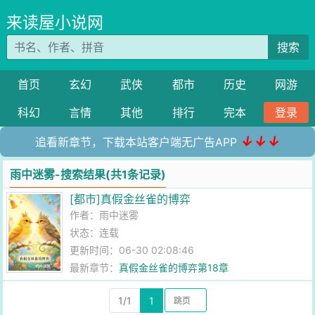
来读屋小说网
搜索
首页
玄幻
武侠
都市
历史
网游
科幻
言情
其他
排行
完本
登录
↓↓↓
追看新章节，下载本站客户端无广告APP
雨中迷雾-搜索结果(共1条记录)
[都市]真假金丝雀的博弈
作者：
雨中迷雾
状态：连载
更新时间：06-30 02:08:46
最新章节：
真假金丝雀的博弈第18章
1/1
1