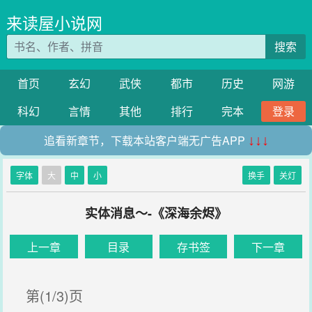
来读屋小说网
搜索
首页
玄幻
武侠
都市
历史
网游
科幻
言情
其他
排行
完本
登录
追看新章节，下载本站客户端无广告APP
↓↓↓
字体
大
中
小
换手
关灯
实体消息～-《深海余烬》
上一章
目录
存书签
下一章
第(1/3)页