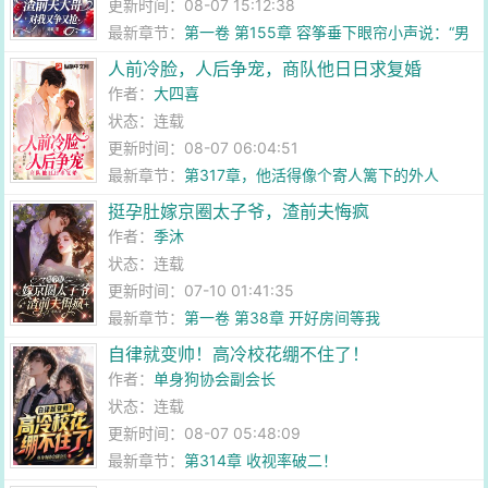
更新时间：08-07 15:12:38
最新章节：
第一卷 第155章 容筝垂下眼帘小声说：“男
女有别。”
人前冷脸，人后争宠，商队他日日求复婚
作者：
大四喜
状态：连载
更新时间：08-07 06:04:51
最新章节：
第317章，他活得像个寄人篱下的外人
挺孕肚嫁京圈太子爷，渣前夫悔疯
作者：
季沐
状态：连载
更新时间：07-10 01:41:35
最新章节：
第一卷 第38章 开好房间等我
自律就变帅！高冷校花绷不住了！
作者：
单身狗协会副会长
状态：连载
更新时间：08-07 05:48:09
最新章节：
第314章 收视率破二！