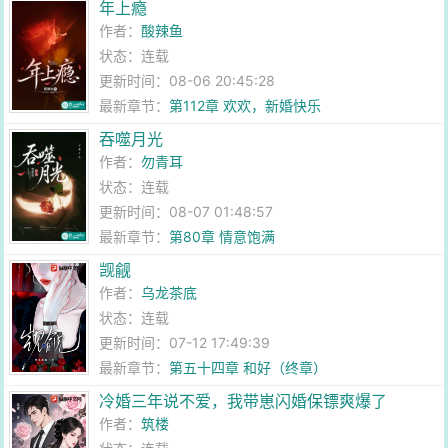
年上瘾
作者：
酸辣鱼
状态：连载
更新时间：08-06 20:45:28
最新章节：
第112章 欢欢，新婚快乐
吞噬月光
作者：
勿青耳
状态：连载
更新时间：08-07 01:48:57
最新章节：
第80章 情意饱满
觊觎
作者：
乌龙茶底
状态：连载
更新时间：07-12 17:49:39
最新章节：
第五十四章 和好（终章）
冷婚三年说不爱，我带崽闪婚保镖爽爆了
作者：
筑楼