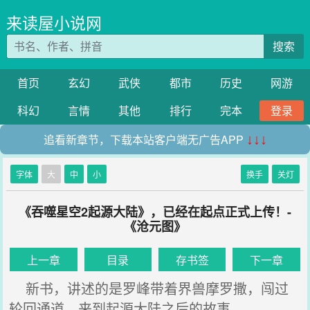
来读屋小说网
搜索
首页
玄幻
武侠
都市
历史
网游
科幻
言情
其他
排行
完本
登录
追看新章节，下载本站客户端无广告APP
↓↓↓
字体
大
中
小
换手
关灯
《吞噬星空2起源大陆》，已经在起点正式上传！-
《沧元图》
上一章
目录
存书签
下一章
新书，讲述的是罗峰带着界兽摩罗撒，闯过
轮回通道，来到起源大陆之后的故事。