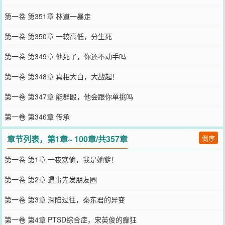
第一卷 第351章 林道一暴走
第一卷 第350章 一较高低，分生死
第一卷 第349章 他死了，你还不动手吗
第一卷 第348章 真相大白，大战起！
第一卷 第347章 能群殴，他会跟你单挑吗
第一卷 第346章 传承
章节列表，第1章~ 100章/共357章
倒序
第一卷 第1章 一夜欢愉，我是她爹！
第一卷 第2章 遇事先发朋友圈
第一卷 第3章 深陷过往，秦东君的异变
第一卷 第4章 PTSD综合症，宋英俊的癫狂