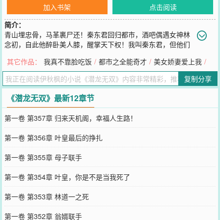
加入书架
点击阅读
简介：
青山埋忠骨，马革裹尸还！秦东君回归都市，酒吧偶遇女神林
念初，自此他醉卧美人膝，醒掌天下权！我叫秦东君，但他们
都叫我东皇！
其它作品：
我真不靠脸吃饭
/
都市之全能奇才
/
美女娇妻爱上我
/
您要是觉得《
潜龙无双
》还不错的话请不要忘记向您QQ群和微博微信
里的朋友推荐哦！
复制分享
《潜龙无双》最新12章节
第一卷 第357章 归来天机阁，幸福人生路！
第一卷 第356章 叶皇最后的挣扎
第一卷 第355章 母子联手
第一卷 第354章 叶皇，你是不是当我死了
第一卷 第353章 林道一之死
第一卷 第352章 翁婿联手