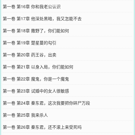
第一卷 第16章 你和我老公认识
第一卷 第17章 他深处黑暗，我又怎能不去
第一卷 第18章 撒野了，你们能如何
第一卷 第19章 楚星蔓的勾引
第一卷 第20章 药王谷，出卖
第一卷 第21章 以身入局，你们能如何
第一卷 第22章 魔鬼，你是一个魔鬼
第一卷 第23章 试婚中的女人很敏感
第一卷 第24章 秦东君，这次我要把你碎尸万段
第一卷 第25章 我来杀人
第一卷 第26章 秦东君，还不滚上来受死吗