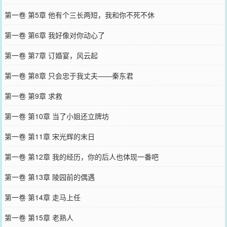
第一卷 第5章 他有个三长两短，我和你不死不休
第一卷 第6章 我好像对你动心了
第一卷 第7章 订婚宴，风云起
第一卷 第8章 只会忠于我丈夫——秦东君
第一卷 第9章 求救
第一卷 第10章 当了小姐还立牌坊
第一卷 第11章 宋光辉的末日
第一卷 第12章 我的经历，你的后人也体现一番吧
第一卷 第13章 陵园前的偶遇
第一卷 第14章 走马上任
第一卷 第15章 老熟人