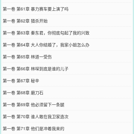
第一卷 第61章 暴力赛车要上演了吗
第一卷 第62章 猎杀开始
第一卷 第63章 秦东君，你彻底勾起了我的兴致
第一卷 第64章 大人你结婚了，我家小姐怎么办
第一卷 第65章 林道一受伤
第一卷 第66章 林堔到底是谁的儿子
第一卷 第67章 秘辛
第一卷 第68章 磨刀石
第一卷 第69章 他必须留下一条腿
第一卷 第70章 谁人敢在我卫家造次
第一卷 第71章 他们是冲着我来的