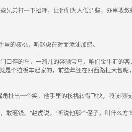
些兄弟打一下招呼，让他们为人低调些，办事收敛些
手里的核桃，听赵虎在对面添油加醋。
门口停的车，一溜儿的奔驰宝马，咱们金牛汇的客
俊就是个拉板车起家的，前些年还在四西路扛大包呢
嘴角扯出一个笑。他手里的核桃转得飞快，嘎吱嘎吱
，敢砸钱。”赵虎说，“听说他那个侄子，叫什么方