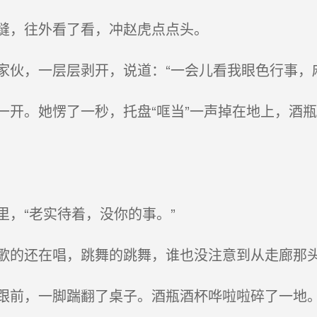
缝，往外看了看，冲赵虎点点头。
伙，一层层剥开，说道：“一会儿看我眼色行事，麻
开。她愣了一秒，托盘“哐当”一声掉在地上，酒
，“老实待着，没你的事。”
的还在唱，跳舞的跳舞，谁也没注意到从走廊那
前，一脚踹翻了桌子。酒瓶酒杯哗啦啦碎了一地