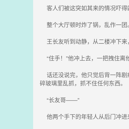
客人们被这突如其来的情况吓得
整个大厅顿时炸了锅，乱作一团
王长友听到动静，从二楼冲下来
“住手！”他冲上去，一把拽住离
话还没说完，他只觉后背一阵剧痛
碎玻璃里乱抓，抓不住任何东西。
“长友哥——”
他两个手下的年轻人从后门冲进来