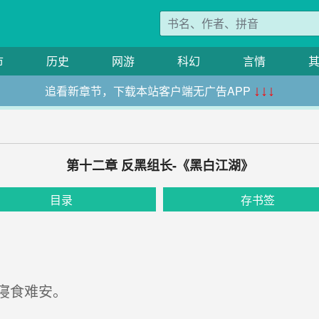
市
历史
网游
科幻
言情
追看新章节，下载本站客户端无广告APP
↓↓↓
第十二章 反黑组长-《黑白江湖》
目录
存书签
寝食难安。