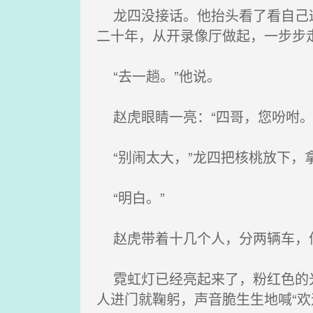
龙四没接话。他抬头看了看自己这
二十年，从开录像厅做起，一步步
“去一趟。”他说。
赵虎眼睛一亮：“四哥，您吩咐。
“别闹太大，”龙四把核桃放下，拿
“明白。”
赵虎带着十几个人，分两辆车，
霓虹灯已经亮起来了，粉红色的光
人进门就鞠躬，声音脆生生地喊“欢