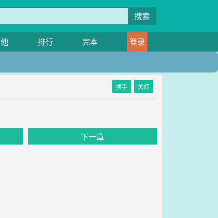
搜索
其他
排行
完本
登录
换手
关灯
下一章