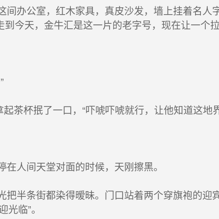
间办公室，红木家具，真皮沙发，墙上挂着名人字
走到今天，金牛汇是这一片的老字号，现在让一个
”
起茶杯抿了一口，“吓唬吓唬就行，让他知道这地界
停在人间天堂对面的时候，天刚擦黑。
把半条街都染得暧昧。门口站着两个穿旗袍的迎宾
迎光临”。