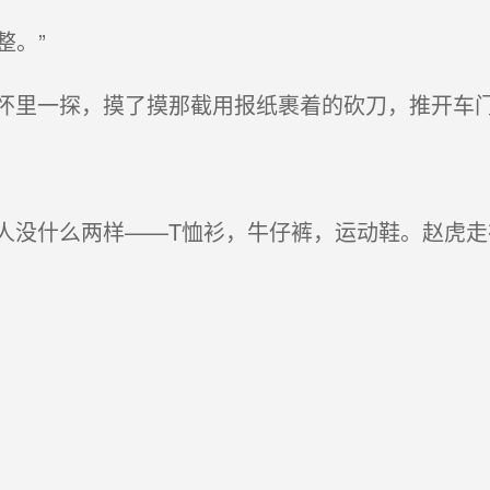
整。”
里一探，摸了摸那截用报纸裹着的砍刀，推开车
没什么两样——T恤衫，牛仔裤，运动鞋。赵虎走