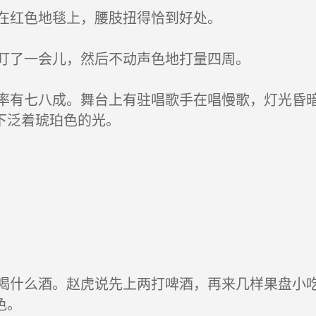
在红色地毯上，腰肢扭得恰到好处。
盯了一会儿，然后不动声色地打量四周。
有七八成。舞台上有驻唱歌手在唱慢歌，灯光昏暗
下泛着琥珀色的光。
什么酒。赵虎说先上两打啤酒，再来几样果盘小吃
色。