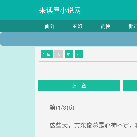
来读屋小说网
首页
玄幻
武侠
都
字体
大
中
小
上一章
第(1/3)页
这些天，方东俊总是心神不定，