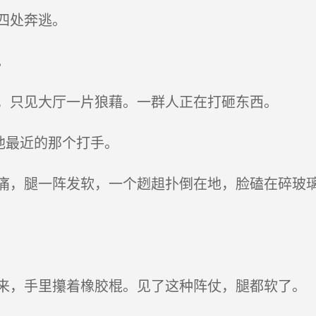
四处奔逃。
。
，只见大厅一片狼藉。一群人正在打砸东西。
他最近的那个打手。
，腿一阵发软，一个趔趄扑倒在地，脸磕在碎玻璃
，手里攥着橡胶棍。见了这种阵仗，腿都软了。