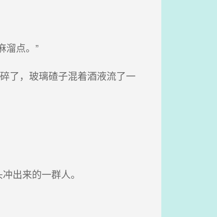
溜点。”
瓶碎了，玻璃碴子混着酒液流了一
头冲出来的一群人。
。