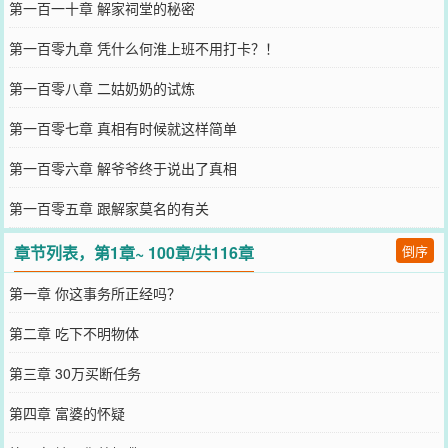
第一百一十章 解家祠堂的秘密
第一百零九章 凭什么何淮上班不用打卡？！
第一百零八章 二姑奶奶的试炼
第一百零七章 真相有时候就这样简单
第一百零六章 解爷爷终于说出了真相
第一百零五章 跟解家莫名的有关
章节列表，第1章~ 100章/共116章
倒序
第一章 你这事务所正经吗？
第二章 吃下不明物体
第三章 30万买断任务
第四章 富婆的怀疑