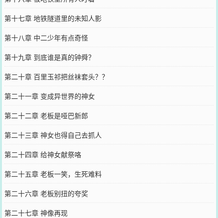
第十七章 地铁隧道里的未知人影
第十八章 中二少年有点奇怪
第十九章 到底谁是真的钟舜？
第二十章 百里玉祁把丝袜套头？？
第二十一章 变成异世界的神女
第二十二章 老板是哑巴新郎
第二十三章 神女也得自己去抓人
第二十四章 给神女献祭咯
第二十五章 老板一笑，生死难料
第二十六章 老板别扭的夸奖
第二十七章 神像再现