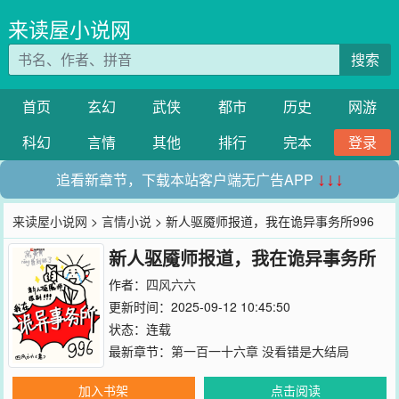
来读屋小说网
搜索
首页
玄幻
武侠
都市
历史
网游
科幻
言情
其他
排行
完本
登录
追看新章节，下载本站客户端无广告APP
↓↓↓
来读屋小说网
>
言情小说
> 新人驱魇师报道，我在诡异事务所996
新人驱魇师报道，我在诡异事务所
996
作者：
四风六六
更新时间：2025-09-12 10:45:50
状态：连载
最新章节：
第一百一十六章 没看错是大结局
加入书架
点击阅读