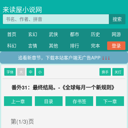
来读屋小说网
搜索
首页
玄幻
武侠
都市
历史
网游
科幻
言情
其他
排行
完本
登录
追看新章节，下载本站客户端无广告APP
↓↓↓
字体
大
中
小
换手
关灯
番外31：最终结局。-《全球每月一个新规则》
上一章
目录
存书签
下一章
第(1/3)页