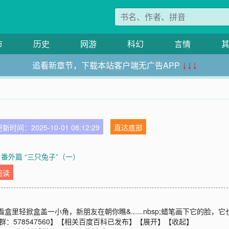
市
历史
网游
科幻
言情
追看新章节，下载本站客户端无广告APP
↓↓↓
新时间：2025-10-01 08:12:29
直达底部
 番外篇 “三只兔子”（一）
阅读
里轻掀盒盖一小角，新朋友在朝你瞧&......nbsp;蜡笔画下它的脸
：578547560】【相关百度百科已发布】【展开】【收起】