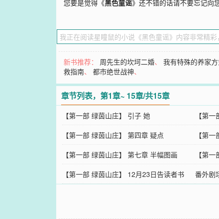
您要是觉得《
黑色童谣
》还不错的话请不要忘记向
新书推荐：
周先生的坎坷二婚
、
我有特殊的养家方
救指南
、
都市绝世战神
、
章节列表，第1章~ 15章/共15章
【第一部 绿茵山庄】 引子 她
【第一
【第一部 绿茵山庄】 第四章 疑点
【第一
【第一部 绿茵山庄】 第七章 半幅图画
【第一
【第一部 绿茵山庄】 12月23日告读者书
番外剧