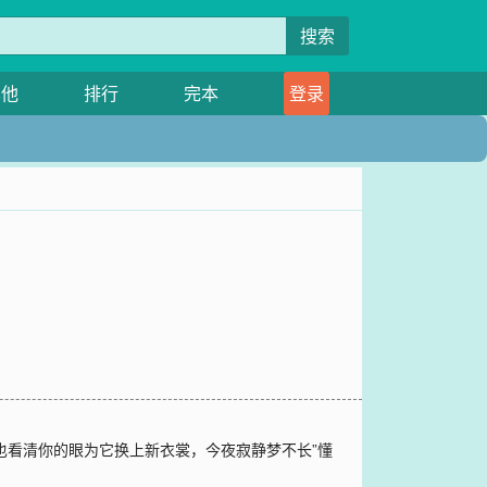
搜索
其他
排行
完本
登录
，它也看清你的眼为它换上新衣裳，今夜寂静梦不长”懂