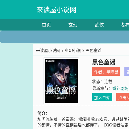
来读屋小说网
首页
玄幻
武侠
都
来读屋小说网
>
科幻小说
> 黑色童谣
黑色童谣
作者：
星瞳鼠
更
状态：连载
最新章节：
番外剧场
加入书架
点击
简介：
坊间流传着一首童谣：“收到礼物心欢喜，透过缝隙看盒
的都懂，不懂的直到最后也都懂了。【QQ读者催更群