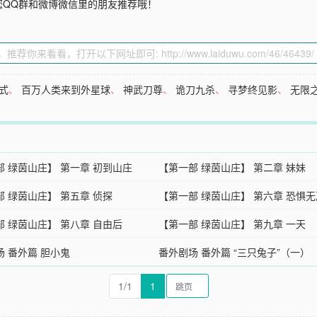
您QQ群和微博微信里的朋友推荐哦！
式
、
百万人类来到外星球
、
神武刀尊
、
诡刀九杀
、
寻梦终见影
、
无限
部 绿茵山庄】 第一章 初到山庄
【第一部 绿茵山庄】 第二章 妹妹
部 绿茵山庄】 第五章 侦探
【第一部 绿茵山庄】 第六章 恐惧无
部 绿茵山庄】 第八章 自由后
【第一部 绿茵山庄】 第九章 一天
场 番外篇 胆小鬼
番外剧场 番外篇 “三只兔子”（一）
1/1
1