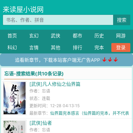
来读屋小说网
搜索
首页
玄幻
武侠
都市
历史
网游
科幻
言情
其他
排行
完本
登录
↓↓↓
追看新章节，下载本站客户端无广告APP
忘语-搜索结果(共10条记录)
[武侠]凡人修仙之仙界篇
作者：
忘语
状态：连载
更新时间：12-28 04:13:15
最新章节：
仙界篇完本感言（仙界篇的完本，并不代表
的凡人修仙故事的结束^^）
[武侠]仙者
作者：
忘语