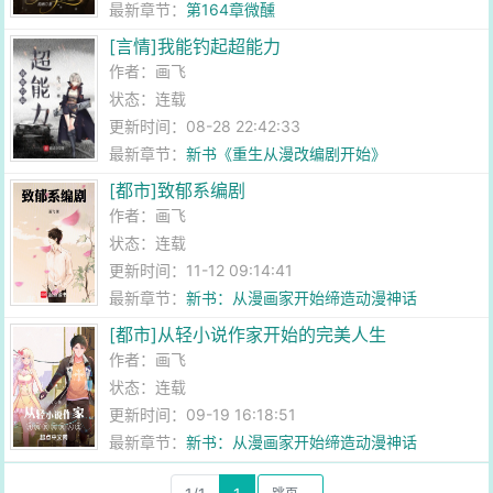
最新章节：
第164章微醺
[言情]我能钓起超能力
作者：
画飞
状态：连载
更新时间：08-28 22:42:33
最新章节：
新书《重生从漫改编剧开始》
[都市]致郁系编剧
作者：
画飞
状态：连载
更新时间：11-12 09:14:41
最新章节：
新书：从漫画家开始缔造动漫神话
[都市]从轻小说作家开始的完美人生
作者：
画飞
状态：连载
更新时间：09-19 16:18:51
最新章节：
新书：从漫画家开始缔造动漫神话