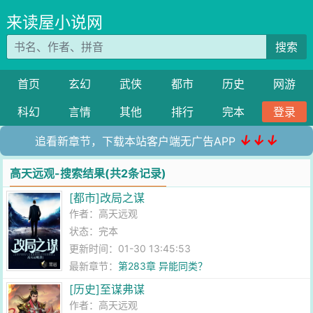
来读屋小说网
搜索
首页
玄幻
武侠
都市
历史
网游
科幻
言情
其他
排行
完本
登录
↓↓↓
追看新章节，下载本站客户端无广告APP
高天远观-搜索结果(共2条记录)
[都市]改局之谋
作者：
高天远观
状态：完本
更新时间：01-30 13:45:53
最新章节：
第283章 异能同类？
[历史]至谋弗谋
作者：
高天远观