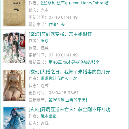
作者：
(法)亨利·法布尔(Jean-HenryFabre)著
状态：完本
更新时间：07-10 01:41:49
最新章节：
作者年表
[玄幻]签到就变强，宗主她很狂
作者：
眉东
状态：连载
更新时间：07-10 01:41:49
最新章节：
第46章 你才是被追杀的那个
[玄幻]大婚之日，我阉了未婚妻的白月光
作者：
求求你让我再火一次
状态：连载
更新时间：08-04 15:33:51
最新章节：
第266章 血毒的来历！
[玄幻]开局互送未亡人：获金刚不坏神功
作者：
我本幽良
状态：连载