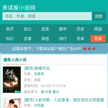
来读屋小说网
搜索
首页
玄幻
武侠
都市
历史
网游
科幻
言情
其他
排行
完本
登录
↓↓↓
追看新章节，下载本站客户端无广告APP
最新入库小说
[都市]吞噬月光
作者：
勿青耳
状态：连载
更新时间：08-06 21:47:58
最新章节：
第79章 算计
[都市]人前冷脸，人后争宠，商队他日日求复婚
作者：
大四喜