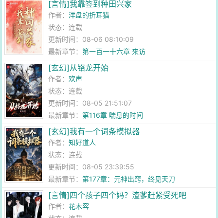
[言情]我靠签到种田兴家
作者：
洋盘的折耳猫
状态：连载
更新时间：08-06 08:10:09
最新章节：
第一百一十六章 来访
[玄幻]从铬龙开始
作者：
欢声
状态：连载
更新时间：08-05 21:51:07
最新章节：
第116章 喘息的时间
[玄幻]我有一个词条模拟器
作者：
知好道人
状态：连载
更新时间：08-05 23:39:55
最新章节：
第177章：元神出窍，终见天刀
[言情]四个孩子四个妈？渣爹赶紧受死吧
作者：
花木容